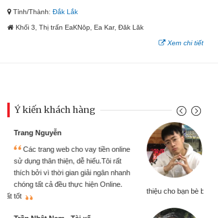
Tỉnh/Thành:
Đắk Lắk
Khối 3, Thị trấn EaKNôp, Ea Kar, Đăk Lăk
Xem chi tiết
Ý kiến khách hàng
Đoàn Hữu Cảnh
Mình cần tiền gấp nên định cầm cố
chiếc xe wave nhưng thật may đã có
gói vay tiền bằng CMND online không
cần gặp mặt nên rất tiện lợi, sẽ giới
thiệu cho bạn bè biết
qu
Cấn Văn Lực - Tạp hóa