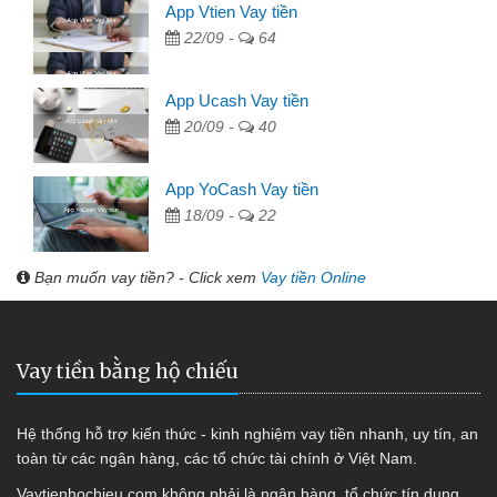
App Vtien Vay tiền
22/09 -
64
App Ucash Vay tiền
20/09 -
40
App YoCash Vay tiền
18/09 -
22
Bạn muốn vay tiền? - Click xem
Vay tiền Online
Vay tiền bằng hộ chiếu
Hệ thống hỗ trợ kiến thức - kinh nghiệm vay tiền nhanh, uy tín, an
toàn từ các ngân hàng, các tổ chức tài chính ở Việt Nam.
Vaytienhochieu.com không phải là ngân hàng, tổ chức tín dụng