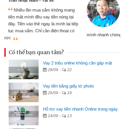
Tôi kinh doanh buôn bán nhỏ lẻ
nhiều lúc cần vốn nhập hàng, nhờ biết
đến website qua bạn bè giới thiệu tôi
đã giải quyết được công việc của
mình nhanh chóng
th
Có thể bạn quan tâm?
Vay 2 triệu online không cần gặp mặt
28/09 -
22
Vay tiền bằng giấy tờ photo
26/09 -
19
Hỗ trợ vay tiền nhanh Online trong ngày
24/09 -
13