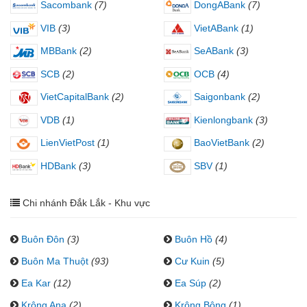
Sacombank
(7)
DongABank
(7)
VIB
(3)
VietABank
(1)
MBBank
(2)
SeABank
(3)
SCB
(2)
OCB
(4)
VietCapitalBank
(2)
Saigonbank
(2)
VDB
(1)
Kienlongbank
(3)
LienVietPost
(1)
BaoVietBank
(2)
HDBank
(3)
SBV
(1)
Chi nhánh Đắk Lắk - Khu vực
Buôn Đôn
(3)
Buôn Hồ
(4)
Buôn Ma Thuột
(93)
Cư Kuin
(5)
Ea Kar
(12)
Ea Súp
(2)
Krông Ana
(2)
Krông Bông
(1)