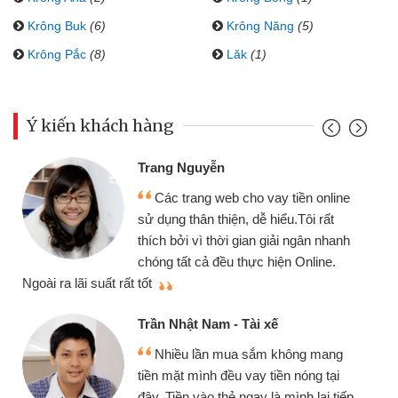
Krông Buk
(6)
Krông Năng
(5)
Krông Pắc
(8)
Lăk
(1)
Ý kiến khách hàng
Đoàn Hữu Cảnh
Mình cần tiền gấp nên định cầm cố
chiếc xe wave nhưng thật may đã có
gói vay tiền bằng CMND online không
cần gặp mặt nên rất tiện lợi, sẽ giới
thiệu cho bạn bè biết
q
Cấn Văn Lực - Tạp hóa
Tôi kinh doanh buôn bán nhỏ lẻ
nhiều lúc cần vốn nhập hàng, nhờ biết
đến website qua bạn bè giới thiệu tôi
p