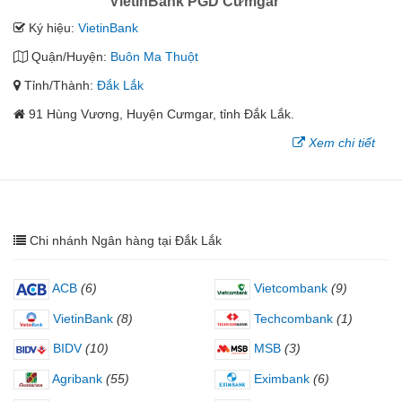
VietinBank PGD Cưmgar
Ký hiệu:
VietinBank
Quận/Huyện:
Buôn Ma Thuột
Tỉnh/Thành:
Đắk Lắk
91 Hùng Vương, Huyện Cưmgar, tỉnh Đắk Lắk.
Xem chi tiết
Chi nhánh Ngân hàng tại Đắk Lắk
ACB
(6)
Vietcombank
(9)
VietinBank
(8)
Techcombank
(1)
BIDV
(10)
MSB
(3)
Agribank
(55)
Eximbank
(6)