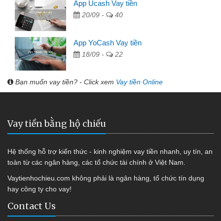
App Ucash Vay tiền
20/09 -
40
App YoCash Vay tiền
18/09 -
22
Bạn muốn vay tiền? - Click xem
Vay tiền Online
Vay tiền bằng hộ chiếu
Hệ thống hỗ trợ kiến thức - kinh nghiệm vay tiền nhanh, uy tín, an
toàn từ các ngân hàng, các tổ chức tài chính ở Việt Nam.
Vaytienhochieu.com không phải là ngân hàng, tổ chức tín dụng
hay công ty cho vay!
Contact Us