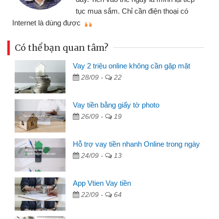
đã giải quyết được công việc của
mình nhanh chóng
t
Có thể bạn quan tâm?
Vay 2 triệu online không cần gặp mặt
28/09 -
22
Vay tiền bằng giấy tờ photo
26/09 -
19
Hỗ trợ vay tiền nhanh Online trong ngày
24/09 -
13
App Vtien Vay tiền
22/09 -
64