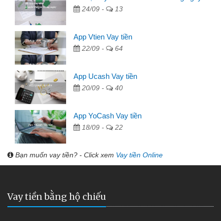
24/09 -
13
App Vtien Vay tiền
22/09 -
64
App Ucash Vay tiền
20/09 -
40
App YoCash Vay tiền
18/09 -
22
Bạn muốn vay tiền? - Click xem
Vay tiền Online
Vay tiền bằng hộ chiếu