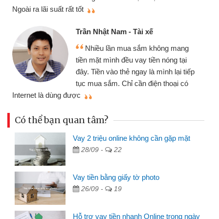
thiệu c
Ngoài ra lãi suất rất tốt
Trần Nhật Nam - Tài xế
Nhiều lần mua sắm không mang
tiền mặt mình đều vay tiền nóng tại
đây. Tiền vào thẻ ngay là mình lại tiếp
tục mua sắm. Chỉ cần điện thoại có
mình n
Internet là dùng được
Có thể bạn quan tâm?
Vay 2 triệu online không cần gặp mặt
28/09 -
22
Vay tiền bằng giấy tờ photo
26/09 -
19
Hỗ trợ vay tiền nhanh Online trong ngày