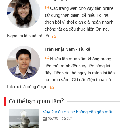
Các trang web cho vay tiền online
sử dụng thân thiện, dễ hiểu.Tôi rất
thích bởi vì thời gian giải ngân nhanh
chóng tất cả đều thực hiện Online.
thi
Ngoài ra lãi suất rất tốt
Trần Nhật Nam - Tài xế
Nhiều lần mua sắm không mang
tiền mặt mình đều vay tiền nóng tại
đây. Tiền vào thẻ ngay là mình lại tiếp
tục mua sắm. Chỉ cần điện thoại có
mì
Internet là dùng được
Có thể bạn quan tâm?
Vay 2 triệu online không cần gặp mặt
28/09 -
22