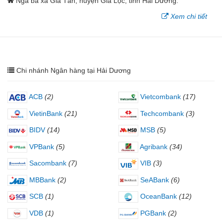
Ngã ba xã Gia Tân, huyện Gia Lộc, tỉnh Hải Dương.
Xem chi tiết
Chi nhánh Ngân hàng tại Hải Dương
ACB
(2)
Vietcombank
(17)
VietinBank
(21)
Techcombank
(3)
BIDV
(14)
MSB
(5)
VPBank
(5)
Agribank
(34)
Sacombank
(7)
VIB
(3)
MBBank
(2)
SeABank
(6)
SCB
(1)
OceanBank
(12)
VDB
(1)
PGBank
(2)