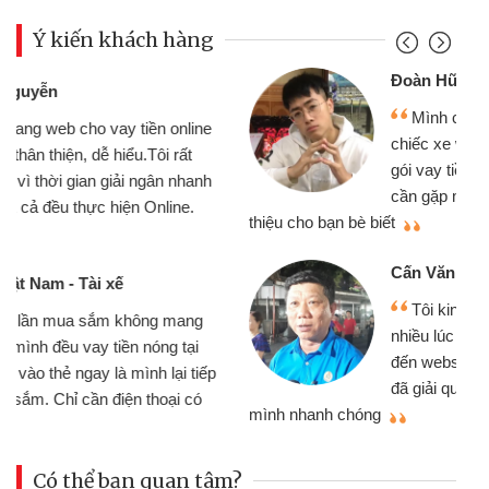
Ý kiến khách hàng
Đoàn Hữu Cảnh
Mình cần tiền gấp nên định cầm cố
chiếc xe wave nhưng thật may đã có
gói vay tiền bằng CMND online không
cần gặp mặt nên rất tiện lợi, sẽ giới
thiệu cho bạn bè biết
qu
Cấn Văn Lực - Tạp hóa
Tôi kinh doanh buôn bán nhỏ lẻ
nhiều lúc cần vốn nhập hàng, nhờ biết
đến website qua bạn bè giới thiệu tôi
đã giải quyết được công việc của
mình nhanh chóng
th
Có thể bạn quan tâm?