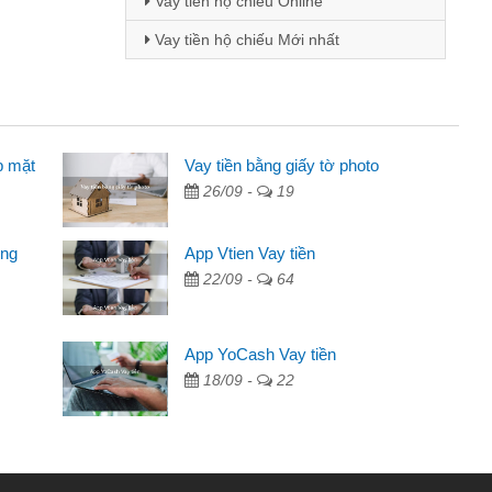
Vay tiền hộ chiếu Online
Vay tiền hộ chiếu Mới nhất
p mặt
ên
Vay tiền bằng giấy tờ photo
26/09 -
19
ng qua quảng cáo trên facebook. Tôi là
đóng tiền nhà, sinh nhật bạn bè, mà đọc
ong
App Vtien Vay tiền
 gọn nên tôi quyết định vay
22/09 -
64
ngân hàng không ai cho vay. Trong khi
App YoCash Vay tiền
ải quyết việc riêng, trong 1-2 ngày tôi trả
18/09 -
22
đã giúp tôi kịp thời và nhanh chóng