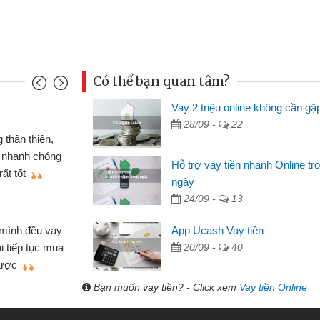
Có thể bạn quan tâm?
Vay 2 triệu online không cần gặ
Mai Lan - Sinh vi
28/09 -
22
cầm cố chiếc xe wave
Tôi biết đến thô
tiền bằng CMND online
sinh viên nên cần 
Hỗ trợ vay tiền nhanh Online tr
ợi, sẽ giới thiệu cho bạn
thấy thủ tục nhanh
ngày
24/09 -
13
Lâm Minh Chánh
Mất 2 tuần các 
App Ucash Vay tiền
lẻ nhiều lúc cần vốn nhập
cần có 2 triệu để gi
20/09 -
40
ạn bè giới thiệu tôi đã giải
được thôi. Cảm ơn 
h nhanh chóng
Bạn muốn vay tiền? - Click xem
Vay tiền Online