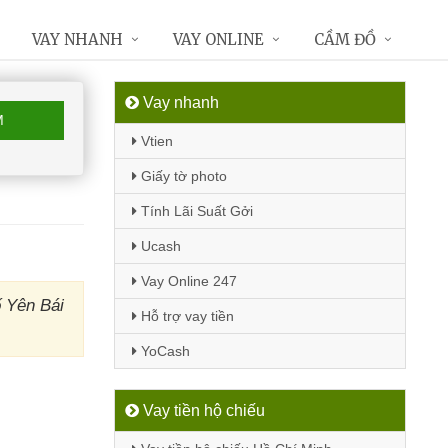
VAY NHANH
VAY ONLINE
CẦM ĐỒ
Vay nhanh
M
Vtien
Giấy tờ photo
Tính Lãi Suất Gởi
Ucash
Vay Online 247
ố Yên Bái
Hỗ trợ vay tiền
YoCash
)
Vay tiền hộ chiếu