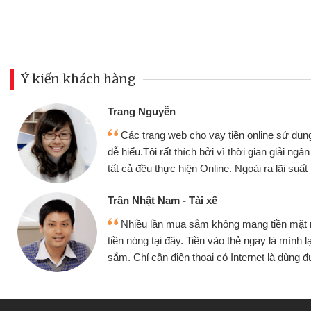
Ý kiến khách hàng
Đoàn Hữu Cảnh
Mình cần tiền gấp nên định 
 thân thiện,
nhưng thật may đã có gói vay 
ân nhanh chóng
không cần gặp mặt nên rất tiện l
rất tốt
bè biết
Cấn Văn Lực - Tạp hóa
 mình đều vay
Tôi kinh doanh buôn bán nhỏ 
ại tiếp tục mua
hàng, nhờ biết đến website qua b
 được
quyết được công việc của mìn