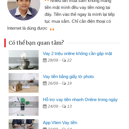
Nhiều lần mua sắm không mang
tiền mặt mình đều vay tiền nóng tại
đây. Tiền vào thẻ ngay là mình lại tiếp
tục mua sắm. Chỉ cần điện thoại có
mì
Internet là dùng được
Có thể bạn quan tâm?
Vay 2 triệu online không cần gặp mặt
28/09 -
22
Vay tiền bằng giấy tờ photo
26/09 -
19
Hỗ trợ vay tiền nhanh Online trong ngày
24/09 -
13
App Vtien Vay tiền