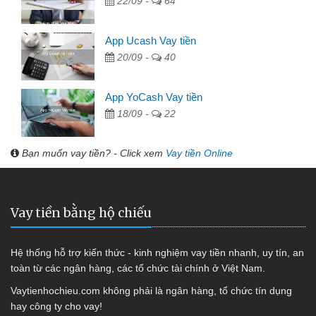
22/09 -
64
App Ucash Vay tiền
20/09 -
40
App YoCash Vay tiền
18/09 -
22
Bạn muốn vay tiền? - Click xem
Vay tiền Online
Vay tiền bằng hộ chiếu
Hệ thống hỗ trợ kiến thức - kinh nghiệm vay tiền nhanh, uy tín, an
toàn từ các ngân hàng, các tổ chức tài chính ở Việt Nam.
Vaytienhochieu.com không phải là ngân hàng, tổ chức tín dụng
hay công ty cho vay!