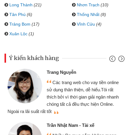
Long Thành
(21)
Nhơn Trạch
(10)
Tân Phú
(6)
Thống Nhất
(8)
Trảng Bom
(17)
Vĩnh Cửu
(4)
Xuân Lộc
(1)
Ý kiến khách hàng
Trang Nguyễn
Các trang web cho vay tiền online
sử dụng thân thiện, dễ hiểu.Tôi rất
thích bởi vì thời gian giải ngân nhanh
chóng tất cả đều thực hiện Online.
thi
Ngoài ra lãi suất rất tốt
Trần Nhật Nam - Tài xế