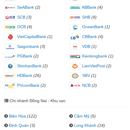
SeABank
(2)
ABBank
(4)
SCB
(3)
SHB
(9)
OCB
(4)
OceanBank
(1)
VietCapitalBank
(1)
CBBank
(4)
Saigonbank
(3)
VDB
(1)
PGBank
(2)
Kienlongbank
(1)
ShinhanBank
(2)
LienVietPost
(2)
HDBank
(26)
SBV
(1)
PVcomBank
(2)
NCB
(2)
Chi nhánh Đồng Nai - Khu vực
Biên Hòa
(122)
Cẩm Mỹ
(5)
Định Quán
(3)
Long Khánh
(14)