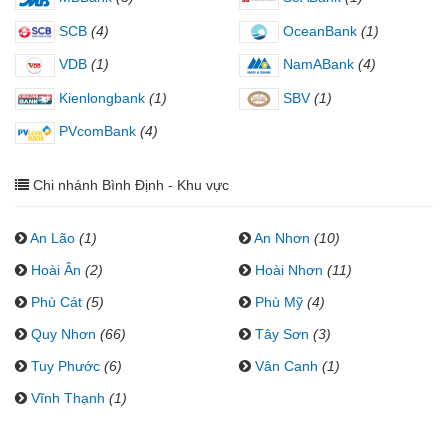
SCB
(4)
OceanBank
(1)
VDB
(1)
NamABank
(4)
Kienlongbank
(1)
SBV
(1)
PVcomBank
(4)
Chi nhánh Bình Định - Khu vực
An Lão
(1)
An Nhơn
(10)
Hoài Ân
(2)
Hoài Nhơn
(11)
Phù Cát
(5)
Phù Mỹ
(4)
Quy Nhơn
(66)
Tây Sơn
(3)
Tuy Phước
(6)
Vân Canh
(1)
Vĩnh Thạnh
(1)