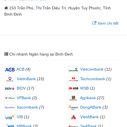
153 Trần Phú, Thị Trấn Diệu Trì, Huyện Tuy Phước, Tỉnh
Bình Định
Xem chi tiết
Chi nhánh Ngân hàng tại Bình Định
ACB
(4)
Vietcombank
(11)
VietinBank
(15)
Techcombank
(1)
BIDV
(17)
MSB
(1)
VPBank
(2)
Agribank
(27)
Sacombank
(7)
DongABank
(3)
VIB
(1)
VietABank
(1)
MBBank
(3)
SeABank
(1)