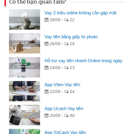
Có thể bạn quan tâm?
Vay 2 triệu online không cần gặp mặt
28/09 -
22
Vay tiền bằng giấy tờ photo
26/09 -
19
Hỗ trợ vay tiền nhanh Online trong ngày
24/09 -
13
App Vtien Vay tiền
22/09 -
64
App Ucash Vay tiền
20/09 -
40
App YoCash Vay tiền