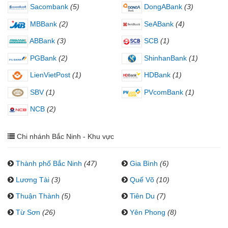
Sacombank
(5)
DongABank
(3)
MBBank
(2)
SeABank
(4)
ABBank
(3)
SCB
(1)
PGBank
(2)
ShinhanBank
(1)
LienVietPost
(1)
HDBank
(1)
SBV
(1)
PVcomBank
(1)
NCB
(2)
Chi nhánh Bắc Ninh - Khu vực
Thành phố Bắc Ninh
(47)
Gia Bình
(6)
Lương Tài
(3)
Quế Võ
(10)
Thuận Thành
(5)
Tiên Du
(7)
Từ Sơn
(26)
Yên Phong
(8)