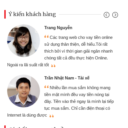
Ý kiến khách hàng
Đoàn Hữu Cảnh
Mình cần tiền gấp nên định cầm cố
ine
chiếc xe wave nhưng thật may đã có
gói vay tiền bằng CMND online không
anh
cần gặp mặt nên rất tiện lợi, sẽ giới
thiệu cho bạn bè biết
Cấn Văn Lực - Tạp hóa
Tôi kinh doanh buôn bán nhỏ lẻ
g
nhiều lúc cần vốn nhập hàng, nhờ biết
i
đến website qua bạn bè giới thiệu tôi
iếp
đã giải quyết được công việc của
ó
mình nhanh chóng