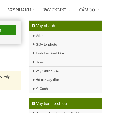
VAY NHANH
VAY ONLINE
CẦM ĐỒ
Vay nhanh
M
Vtien
Giấy tờ photo
Tính Lãi Suất Gởi
Ucash
Vay Online 247
y cập
Hỗ trợ vay tiền
YoCash
Vay tiền hộ chiếu