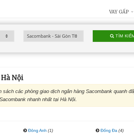
VAY GẤP
TÌM KIẾ
 Hà Nội
h sách các phòng giao dịch ngân hàng Sacombank quanh đâ
D Sacombank nhanh nhất tại Hà Nội.
Đông Anh
(1)
Đống Đa
(4)