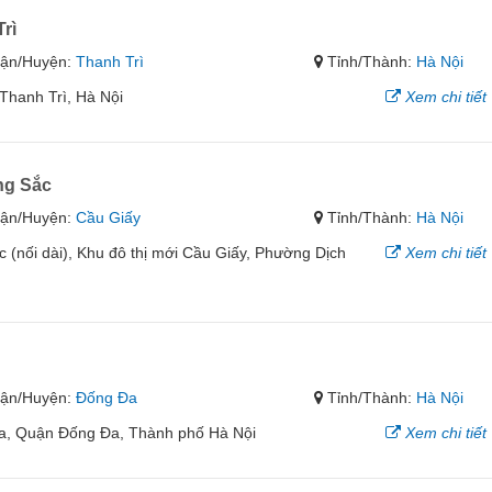
rì
ận/Huyện:
Thanh Trì
Tỉnh/Thành:
Hà Nội
 Thanh Trì, Hà Nội
Xem chi tiết
ng Sắc
ận/Huyện:
Cầu Giấy
Tỉnh/Thành:
Hà Nội
(nối dài), Khu đô thị mới Cầu Giấy, Phường Dịch
Xem chi tiết
ận/Huyện:
Đống Đa
Tỉnh/Thành:
Hà Nội
, Quận Đống Đa, Thành phố Hà Nội
Xem chi tiết