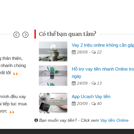
Có thể bạn quan tâm?
Vay 2 triệu online không cần gặ
Đoàn Hữu Cảnh
28/09 -
22
Mình cần tiền gấp nên định 
 thân thiện,
nhưng thật may đã có gói vay 
ân nhanh chóng
Hỗ trợ vay tiền nhanh Online tr
không cần gặp mặt nên rất tiện l
rất tốt
ngày
bè biết
24/09 -
13
Cấn Văn Lực - Tạp hóa
 mình đều vay
App Ucash Vay tiền
Tôi kinh doanh buôn bán nhỏ 
ại tiếp tục mua
20/09 -
40
hàng, nhờ biết đến website qua b
 được
quyết được công việc của mìn
Bạn muốn vay tiền? - Click xem
Vay tiền Online