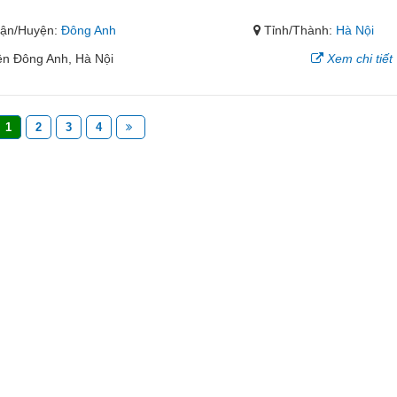
ận/Huyện:
Đông Anh
Tỉnh/Thành:
Hà Nội
ện Đông Anh, Hà Nội
Xem chi tiết
1
2
3
4