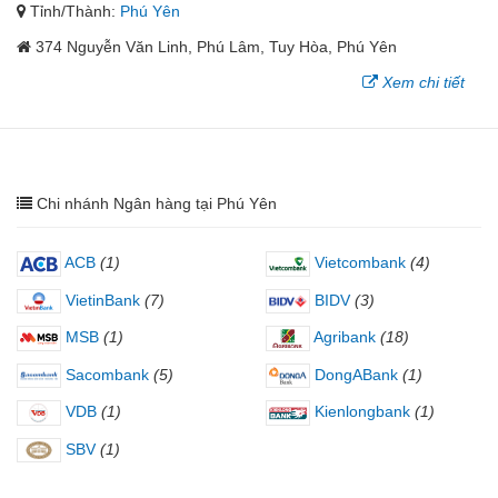
Tỉnh/Thành:
Phú Yên
374 Nguyễn Văn Linh, Phú Lâm, Tuy Hòa, Phú Yên
Xem chi tiết
Chi nhánh Ngân hàng tại Phú Yên
ACB
(1)
Vietcombank
(4)
VietinBank
(7)
BIDV
(3)
MSB
(1)
Agribank
(18)
Sacombank
(5)
DongABank
(1)
VDB
(1)
Kienlongbank
(1)
SBV
(1)