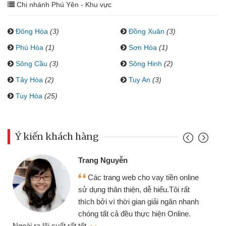
Chi nhánh Phú Yên - Khu vực
Đông Hòa
(3)
Đồng Xuân
(3)
Phú Hòa
(1)
Sơn Hòa
(1)
Sông Cầu
(3)
Sông Hinh
(2)
Tây Hòa
(2)
Tuy An
(3)
Tuy Hòa
(25)
Ý kiến khách hàng
Trang Nguyễn
Các trang web cho vay tiền online
sử dụng thân thiện, dễ hiểu.Tôi rất
thích bởi vì thời gian giải ngân nhanh
chóng tất cả đều thực hiện Online.
thiệ
Ngoài ra lãi suất rất tốt