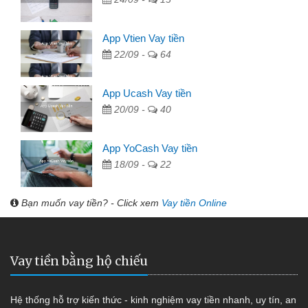
App Vtien Vay tiền
22/09 -
64
App Ucash Vay tiền
20/09 -
40
App YoCash Vay tiền
18/09 -
22
Bạn muốn vay tiền? - Click xem
Vay tiền Online
Vay tiền bằng hộ chiếu
Hệ thống hỗ trợ kiến thức - kinh nghiệm vay tiền nhanh, uy tín, an