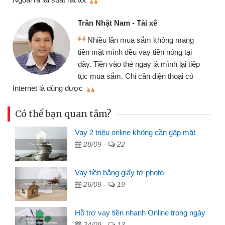
Trần Nhật Nam - Tài xế
Nhiều lần mua sắm không mang
tiền mặt mình đều vay tiền nóng tại
đây. Tiền vào thẻ ngay là mình lại tiếp
tục mua sắm. Chỉ cần điện thoại có
mìn
Internet là dùng được
Có thể bạn quan tâm?
Vay 2 triệu online không cần gặp mặt
28/09 -
22
Vay tiền bằng giấy tờ photo
26/09 -
19
Hỗ trợ vay tiền nhanh Online trong ngày
24/09 -
13