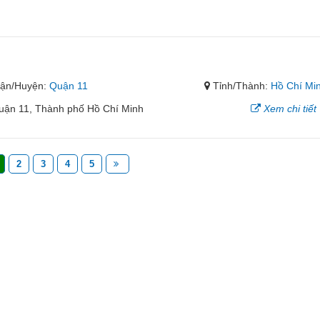
ận/Huyện:
Quận 11
Tỉnh/Thành:
Hồ Chí Mi
uận 11, Thành phố Hồ Chí Minh
Xem chi tiết
2
3
4
5