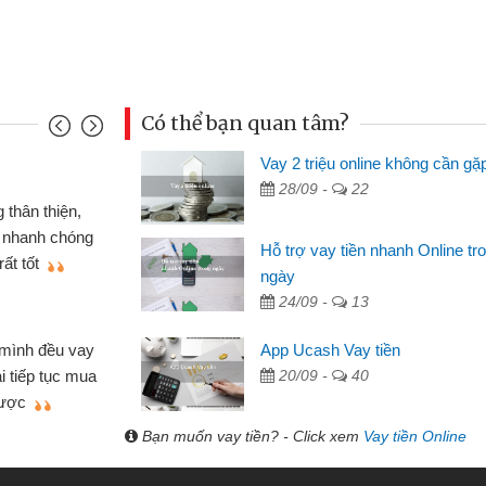
Có thể bạn quan tâm?
Vay 2 triệu online không cần gặ
Mai Lan - Sinh
28/09 -
22
nh cầm cố chiếc xe wave
Tôi biết đến
ay tiền bằng CMND online
sinh viên nên c
Hỗ trợ vay tiền nhanh Online tr
n lợi, sẽ giới thiệu cho bạn
thấy thủ tục nh
ngày
24/09 -
13
Lâm Minh Chá
Mất 2 tuần c
App Ucash Vay tiền
hỏ lẻ nhiều lúc cần vốn nhập
cần có 2 triệu đ
20/09 -
40
a bạn bè giới thiệu tôi đã giải
được thôi. Cảm 
mình nhanh chóng
Bạn muốn vay tiền? - Click xem
Vay tiền Online