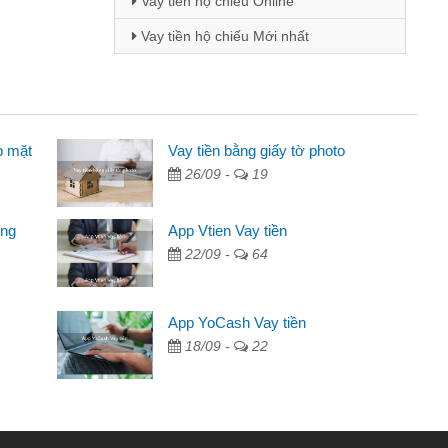
Vay tiền hộ chiếu Online
Vay tiền hộ chiếu Mới nhất
p mặt
 viên
Vay tiền bằng giấy tờ photo
26/09 -
19
 thông qua quảng cáo trên facebook. Tôi là
ần đóng tiền nhà, sinh nhật bạn bè, mà đọc
ong
App Vtien Vay tiền
anh gọn nên tôi quyết định vay
22/09 -
64
nh
ác ngân hàng không ai cho vay. Trong khi
App YoCash Vay tiền
ể giải quyết việc riêng, trong 1-2 ngày tôi trả
18/09 -
22
ơn đã giúp tôi kịp thời và nhanh chóng