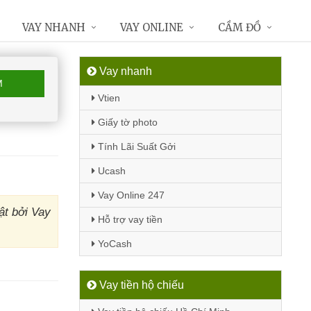
VAY NHANH
VAY ONLINE
CẦM ĐỒ
Vay nhanh
M
Vtien
Giấy tờ photo
Tính Lãi Suất Gởi
Ucash
Vay Online 247
ật bởi Vay
Hỗ trợ vay tiền
YoCash
Vay tiền hộ chiếu