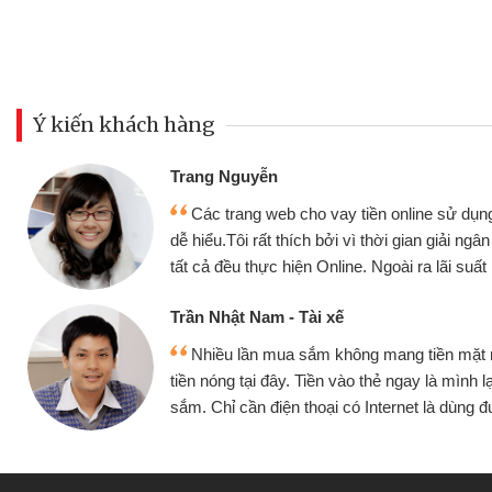
Ý kiến khách hàng
Đoàn Hữu Cảnh
Mình cần tiền gấp nên đị
ụng thân thiện,
nhưng thật may đã có gói v
 ngân nhanh chóng
không cần gặp mặt nên rất tiệ
ất rất tốt
bè biết
Cấn Văn Lực - Tạp hóa
ặt mình đều vay
Tôi kinh doanh buôn bán n
h lại tiếp tục mua
hàng, nhờ biết đến website qu
ùng được
quyết được công việc của 