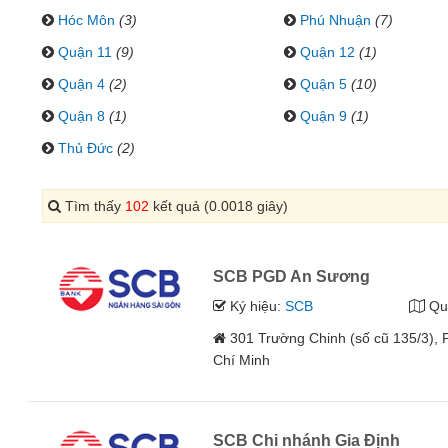
Hóc Môn
(3)
Phú Nhuận
(7)
Quận 11
(9)
Quận 12
(1)
Quận 4
(2)
Quận 5
(10)
Quận 8
(1)
Quận 9
(1)
Thủ Đức
(2)
Tìm thấy
102
kết quả (0.0018 giây)
SCB PGD An Sương
Ký hiệu:
SCB
Qu
301 Trường Chinh (số cũ 135/3),
Chí Minh
SCB Chi nhánh Gia Định