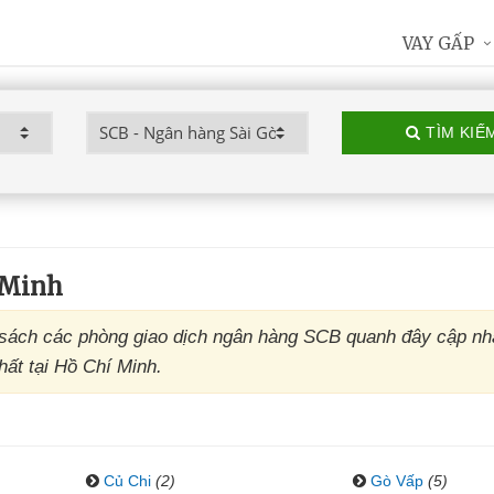
VAY GẤP
TÌM KIẾ
 Minh
sách các phòng giao dịch ngân hàng SCB quanh đây cập nh
hất tại Hồ Chí Minh.
Củ Chi
(2)
Gò Vấp
(5)