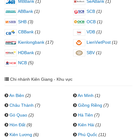
MBBank
(1)
SeABank
(1)
ABBank
(1)
SCB
(1)
SHB
(3)
OCB
(1)
CBBank
(1)
VDB
(1)
Kienlongbank
(17)
LienVietPost
(1)
HDBank
(1)
SBV
(1)
NCB
(5)
Chi nhánh Kiên Giang - Khu vực
An Biên
(2)
An Minh
(1)
Châu Thành
(7)
Giồng Riềng
(7)
Gò Quao
(2)
Hà Tiên
(7)
Hòn Đất
(9)
Kiên Hải
(1)
Kiên Lương
(6)
Phú Quốc
(11)