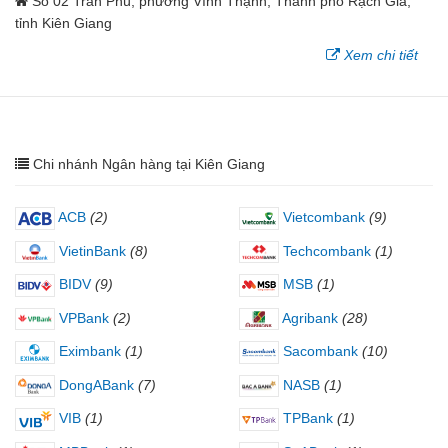
Số 02 Trần Phú, phường Vĩnh Thạnh, Thành phố Rạch Giá,
tỉnh Kiên Giang
Xem chi tiết
Chi nhánh Ngân hàng tại Kiên Giang
ACB
(2)
Vietcombank
(9)
VietinBank
(8)
Techcombank
(1)
BIDV
(9)
MSB
(1)
VPBank
(2)
Agribank
(28)
Eximbank
(1)
Sacombank
(10)
DongABank
(7)
NASB
(1)
VIB
(1)
TPBank
(1)