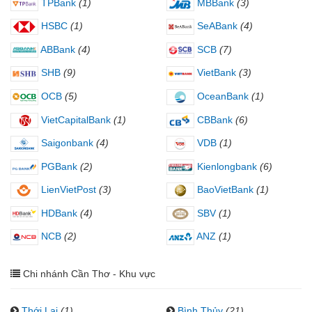
TPBank
(1)
MBBank
(3)
HSBC
(1)
SeABank
(4)
ABBank
(4)
SCB
(7)
SHB
(9)
VietBank
(3)
OCB
(5)
OceanBank
(1)
VietCapitalBank
(1)
CBBank
(6)
Saigonbank
(4)
VDB
(1)
PGBank
(2)
Kienlongbank
(6)
LienVietPost
(3)
BaoVietBank
(1)
HDBank
(4)
SBV
(1)
NCB
(2)
ANZ
(1)
Chi nhánh Cần Thơ - Khu vực
Thới Lai
(1)
Bình Thủy
(21)