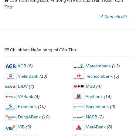
135 Trần Hưng Đạo, Phường An Phú, quận Ninh Kiều, Cần
Thơ
Xem chi tiết
Chi nhánh Ngân hàng tại Cần Thơ
ACB
(6)
Vietcombank
(13)
VietinBank
(13)
Techcombank
(5)
BIDV
(4)
MSB
(4)
VPBank
(4)
Agribank
(14)
Eximbank
(10)
Sacombank
(9)
DongABank
(10)
NASB
(2)
VIB
(3)
VietABank
(8)