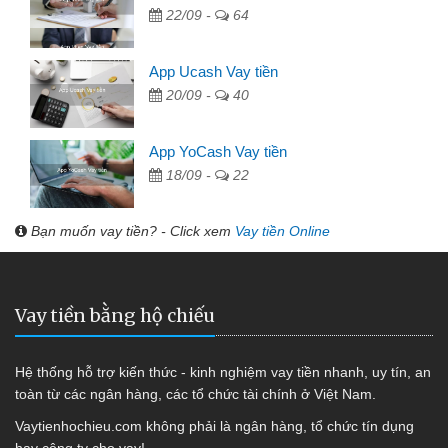
22/09 -
64
App Ucash Vay tiền
20/09 -
40
App YoCash Vay tiền
18/09 -
22
Bạn muốn vay tiền? - Click xem
Vay tiền Online
Vay tiền bằng hộ chiếu
Hệ thống hỗ trợ kiến thức - kinh nghiệm vay tiền nhanh, uy tín, an
toàn từ các ngân hàng, các tổ chức tài chính ở Việt Nam.
Vaytienhochieu.com không phải là ngân hàng, tổ chức tín dụng
hay công ty cho vay!