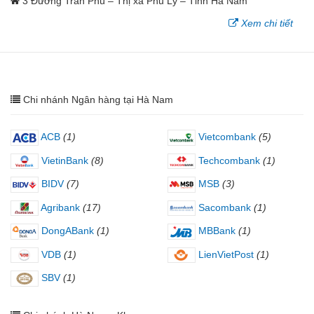
3 Đường Trần Phú – Thị xã Phủ Lý – Tỉnh Hà Nam
Xem chi tiết
Chi nhánh Ngân hàng tại Hà Nam
ACB
(1)
Vietcombank
(5)
VietinBank
(8)
Techcombank
(1)
BIDV
(7)
MSB
(3)
Agribank
(17)
Sacombank
(1)
DongABank
(1)
MBBank
(1)
VDB
(1)
LienVietPost
(1)
SBV
(1)