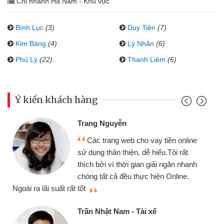
Chi nhánh Hà Nam - Khu vực
Bình Lục
(3)
Duy Tiên
(7)
Kim Bảng
(4)
Lý Nhân
(6)
Phủ Lý
(22)
Thanh Liêm
(6)
Ý kiến khách hàng
Trang Nguyễn
Các trang web cho vay tiền online
sử dụng thân thiện, dễ hiểu.Tôi rất
thích bởi vì thời gian giải ngân nhanh
chóng tất cả đều thực hiện Online.
thi
Ngoài ra lãi suất rất tốt
Trần Nhật Nam - Tài xế