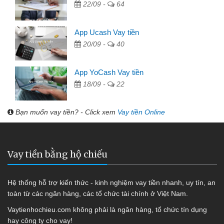
22/09 -
64
App Ucash Vay tiền
20/09 -
40
App YoCash Vay tiền
18/09 -
22
Bạn muốn vay tiền? - Click xem
Vay tiền Online
Vay tiền bằng hộ chiếu
Hệ thống hỗ trợ kiến thức - kinh nghiệm vay tiền nhanh, uy tín, an
toàn từ các ngân hàng, các tổ chức tài chính ở Việt Nam.
Vaytienhochieu.com không phải là ngân hàng, tổ chức tín dụng
hay công ty cho vay!