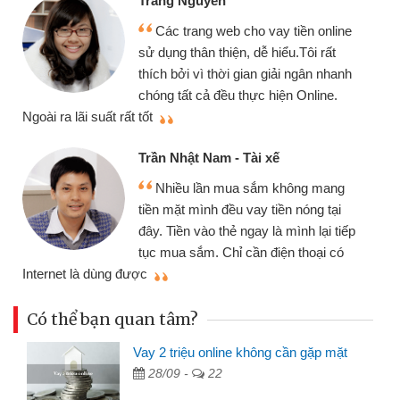
Trang Nguyễn
Các trang web cho vay tiền online
sử dụng thân thiện, dễ hiểu.Tôi rất
thích bởi vì thời gian giải ngân nhanh
chóng tất cả đều thực hiện Online.
thi
Ngoài ra lãi suất rất tốt
Trần Nhật Nam - Tài xế
Nhiều lần mua sắm không mang
tiền mặt mình đều vay tiền nóng tại
đây. Tiền vào thẻ ngay là mình lại tiếp
tục mua sắm. Chỉ cần điện thoại có
mì
Internet là dùng được
Có thể bạn quan tâm?
Vay 2 triệu online không cần gặp mặt
28/09 -
22