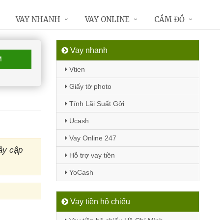
VAY NHANH
VAY ONLINE
CẦM ĐỒ
Vay nhanh
M
Vtien
Giấy tờ photo
Tính Lãi Suất Gởi
Ucash
Vay Online 247
ây cập
Hỗ trợ vay tiền
YoCash
Vay tiền hộ chiếu