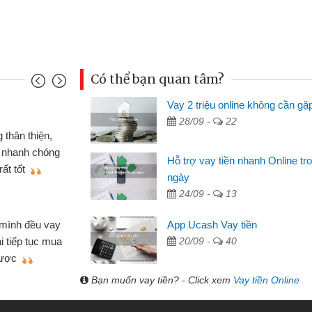
Có thể bạn quan tâm?
Vay 2 triệu online không cần gặ
Mai Lan - Sinh
28/09 -
22
nh cầm cố chiếc xe wave
Tôi biết đến
ay tiền bằng CMND online
sinh viên nên c
Hỗ trợ vay tiền nhanh Online tr
n lợi, sẽ giới thiệu cho bạn
thấy thủ tục nh
ngày
24/09 -
13
Lâm Minh Chá
Mất 2 tuần c
App Ucash Vay tiền
hỏ lẻ nhiều lúc cần vốn nhập
cần có 2 triệu đ
20/09 -
40
a bạn bè giới thiệu tôi đã giải
được thôi. Cảm 
mình nhanh chóng
Bạn muốn vay tiền? - Click xem
Vay tiền Online