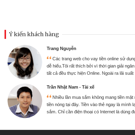
Ý kiến khách hàng
Đoàn Hữu Cảnh
Mình cần tiền gấp nên đị
ụng thân thiện,
nhưng thật may đã có gói v
 ngân nhanh chóng
không cần gặp mặt nên rất tiệ
ất rất tốt
bè biết
Cấn Văn Lực - Tạp hóa
ặt mình đều vay
Tôi kinh doanh buôn bán n
h lại tiếp tục mua
hàng, nhờ biết đến website qu
ùng được
quyết được công việc của 