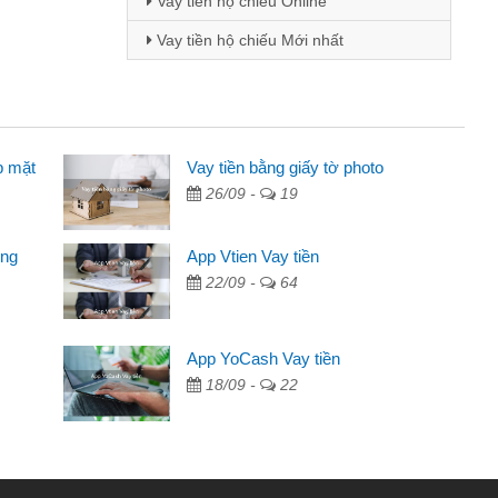
Vay tiền hộ chiếu Online
Vay tiền hộ chiếu Mới nhất
p mặt
 viên
Vay tiền bằng giấy tờ photo
26/09 -
19
 thông qua quảng cáo trên facebook. Tôi là
ần đóng tiền nhà, sinh nhật bạn bè, mà đọc
ong
App Vtien Vay tiền
anh gọn nên tôi quyết định vay
22/09 -
64
nh
ác ngân hàng không ai cho vay. Trong khi
App YoCash Vay tiền
ể giải quyết việc riêng, trong 1-2 ngày tôi trả
18/09 -
22
ơn đã giúp tôi kịp thời và nhanh chóng