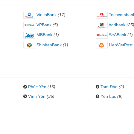
VietinBank
(17)
Techcomban
VPBank
(5)
Agribank
(25
MBBank
(1)
SeABank
(1)
ShinhanBank
(1)
LienVietPost
Phúc Yên
(16)
Tam Đảo
(2)
Vĩnh Yên
(35)
Yên Lạc
(9)