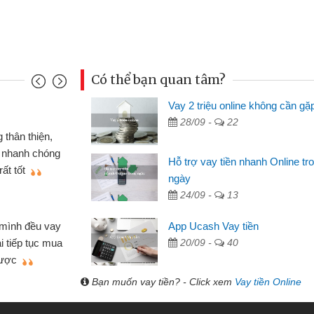
Có thể bạn quan tâm?
Vay 2 triệu online không cần gặ
Mai Lan - S
28/09 -
22
n định cầm cố chiếc xe wave
Tôi biết 
i vay tiền bằng CMND online
sinh viên n
Hỗ trợ vay tiền nhanh Online tr
 tiện lợi, sẽ giới thiệu cho bạn
thấy thủ tụ
ngày
24/09 -
13
Lâm Minh 
Mất 2 tu
App Ucash Vay tiền
án nhỏ lẻ nhiều lúc cần vốn nhập
cần có 2 tri
20/09 -
40
e qua bạn bè giới thiệu tôi đã giải
được thôi. 
ủa mình nhanh chóng
Bạn muốn vay tiền? - Click xem
Vay tiền Online