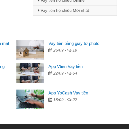
Vay tiền hộ chiếu Online
Vay tiền hộ chiếu Mới nhất
p mặt
inh viên
Vay tiền bằng giấy tờ photo
26/09 -
19
đến thông qua quảng cáo trên facebook. Tôi là
ên cần đóng tiền nhà, sinh nhật bạn bè, mà đọc
ong
App Vtien Vay tiền
c nhanh gọn nên tôi quyết định vay
22/09 -
64
Chánh
ần các ngân hàng không ai cho vay. Trong khi
App YoCash Vay tiền
ệu để giải quyết việc riêng, trong 1-2 ngày tôi trả
18/09 -
22
Cảm ơn đã giúp tôi kịp thời và nhanh chóng