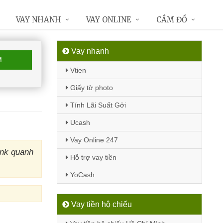
VAY NHANH
VAY ONLINE
CẦM ĐỒ
Vay nhanh
M
Vtien
Giấy tờ photo
Tính Lãi Suất Gởi
Ucash
Vay Online 247
ank quanh
Hỗ trợ vay tiền
YoCash
Vay tiền hộ chiếu