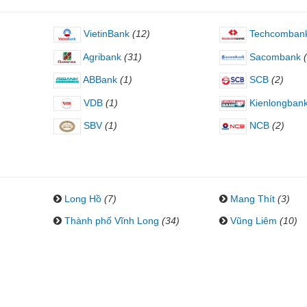
VietinBank
(12)
Techcomban
Agribank
(31)
Sacombank
ABBank
(1)
SCB
(2)
VDB
(1)
Kienlongban
SBV
(1)
NCB
(2)
Long Hồ
(7)
Mang Thít
(3)
Thành phố Vĩnh Long
(34)
Vũng Liêm
(10)