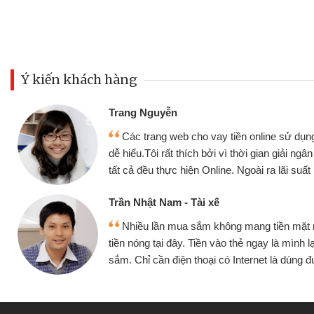
Ý kiến khách hàng
Đoàn Hữu Cảnh
Mình cần tiền gấp nê
sử dụng thân thiện,
nhưng thật may đã có gó
giải ngân nhanh chóng
không cần gặp mặt nên rất
i suất rất tốt
bè biết
Cấn Văn Lực - Tạp hóa
ền mặt mình đều vay
Tôi kinh doanh buôn b
 mình lại tiếp tục mua
hàng, nhờ biết đến websit
à dùng được
quyết được công việc c