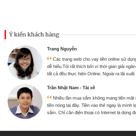
Ý kiến khách hàng
Đoàn Hữu Cảnh
Mình cần tiền gấp nê
sử dụng thân thiện,
nhưng thật may đã có gó
giải ngân nhanh chóng
không cần gặp mặt nên rất
i suất rất tốt
bè biết
Cấn Văn Lực - Tạp hóa
ền mặt mình đều vay
Tôi kinh doanh buôn b
 mình lại tiếp tục mua
hàng, nhờ biết đến websit
à dùng được
quyết được công việc c