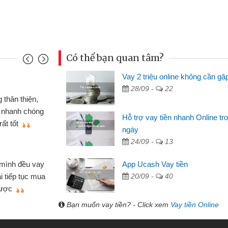
Có thể bạn quan tâm?
Vay 2 triệu online không cần gặ
Mai Lan - S
28/09 -
22
n định cầm cố chiếc xe wave
Tôi biết 
i vay tiền bằng CMND online
sinh viên n
Hỗ trợ vay tiền nhanh Online tr
 tiện lợi, sẽ giới thiệu cho bạn
thấy thủ tụ
ngày
24/09 -
13
Lâm Minh 
Mất 2 tu
App Ucash Vay tiền
án nhỏ lẻ nhiều lúc cần vốn nhập
cần có 2 tri
20/09 -
40
e qua bạn bè giới thiệu tôi đã giải
được thôi. 
ủa mình nhanh chóng
Bạn muốn vay tiền? - Click xem
Vay tiền Online