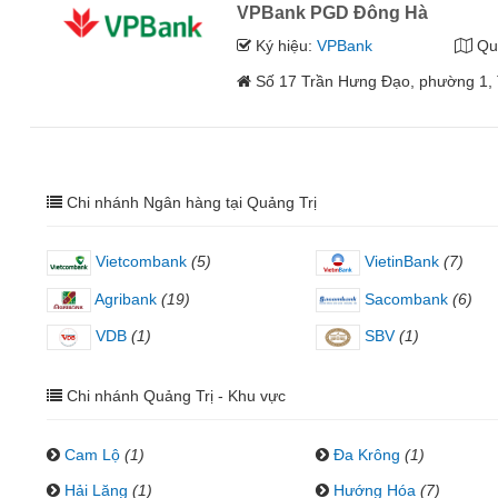
VPBank PGD Đông Hà
Ký hiệu:
VPBank
Qu
Số 17 Trần Hưng Đạo, phường 1,
Chi nhánh Ngân hàng tại Quảng Trị
Vietcombank
(5)
VietinBank
(7)
Agribank
(19)
Sacombank
(6)
VDB
(1)
SBV
(1)
Chi nhánh Quảng Trị - Khu vực
Cam Lộ
(1)
Đa Krông
(1)
Hải Lăng
(1)
Hướng Hóa
(7)