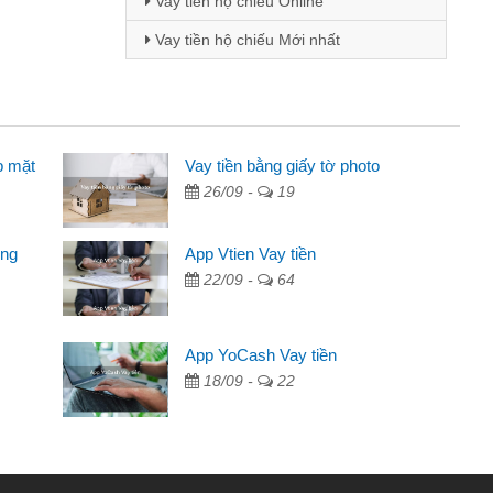
Vay tiền hộ chiếu Online
Vay tiền hộ chiếu Mới nhất
p mặt
inh viên
Vay tiền bằng giấy tờ photo
26/09 -
19
đến thông qua quảng cáo trên facebook. Tôi là
ên cần đóng tiền nhà, sinh nhật bạn bè, mà đọc
ong
App Vtien Vay tiền
c nhanh gọn nên tôi quyết định vay
22/09 -
64
Chánh
ần các ngân hàng không ai cho vay. Trong khi
App YoCash Vay tiền
ệu để giải quyết việc riêng, trong 1-2 ngày tôi trả
18/09 -
22
Cảm ơn đã giúp tôi kịp thời và nhanh chóng