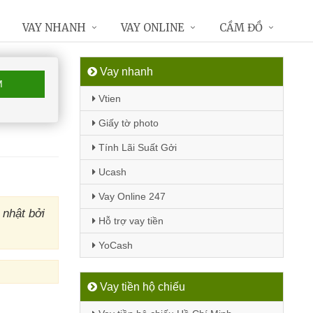
VAY NHANH
VAY ONLINE
CẦM ĐỒ
Vay nhanh
M
Vtien
Giấy tờ photo
Tính Lãi Suất Gởi
Ucash
Vay Online 247
nhật bởi
Hỗ trợ vay tiền
YoCash
Vay tiền hộ chiếu