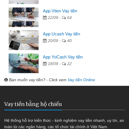
App Vtien Vay tiền
22/09 -
64
App Ucash Vay tiền
20/09 -
40
App YoCash Vay tiền
18/09 -
22
Bạn muốn vay tiền? - Click xem
Vay tiền Online
Vay tiền bằng hộ chiếu
Hệ thống hỗ trợ kiến thức - kinh nghiệm vay tiền nhanh, uy tín, an
toàn từ các ngân hàng, các tổ chức tài chính ở Việt Nam.