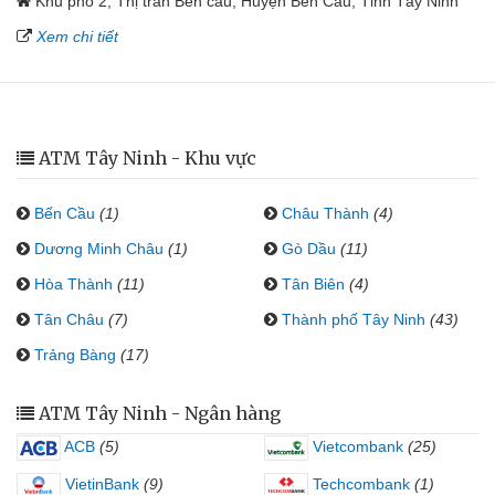
Khu phố 2, Thị trấn Bến cầu, Huyện Bến Cầu, Tỉnh Tây Ninh
Xem chi tiết
ATM Tây Ninh - Khu vực
Bến Cầu
(1)
Châu Thành
(4)
Dương Minh Châu
(1)
Gò Dầu
(11)
Hòa Thành
(11)
Tân Biên
(4)
Tân Châu
(7)
Thành phố Tây Ninh
(43)
Trảng Bàng
(17)
ATM Tây Ninh - Ngân hàng
ACB
(5)
Vietcombank
(25)
VietinBank
(9)
Techcombank
(1)