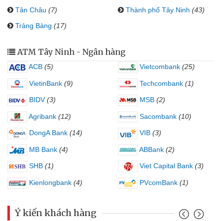
Tân Châu
(7)
Thành phố Tây Ninh
(43)
Trảng Bàng
(17)
ATM Tây Ninh - Ngân hàng
ACB
(5)
Vietcombank
(25)
VietinBank
(9)
Techcombank
(1)
BIDV
(3)
MSB
(2)
Agribank
(12)
Sacombank
(10)
DongA Bank
(14)
VIB
(3)
MB Bank
(4)
ABBank
(2)
SHB
(1)
Viet Capital Bank
(3)
Kienlongbank
(4)
PVcomBank
(1)
Ý kiến khách hàng