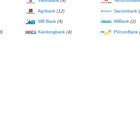
VietinBank
(9)
Techcomban
Agribank
(12)
Sacombank
MB Bank
(4)
ABBank
(2)
3)
Kienlongbank
(4)
PVcomBank