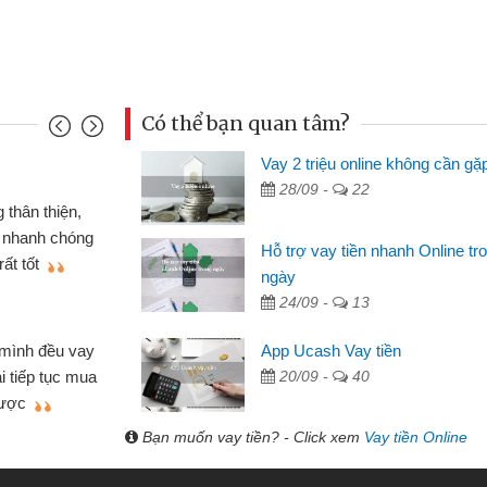
Có thể bạn quan tâm?
Vay 2 triệu online không cần gặ
Đoàn Hữu Cảnh
28/09 -
22
Mình cần tiền gấp nên định 
 thân thiện,
nhưng thật may đã có gói vay 
ân nhanh chóng
Hỗ trợ vay tiền nhanh Online tr
không cần gặp mặt nên rất tiện l
rất tốt
ngày
bè biết
24/09 -
13
Cấn Văn Lực - Tạp hóa
 mình đều vay
App Ucash Vay tiền
Tôi kinh doanh buôn bán nhỏ 
ại tiếp tục mua
20/09 -
40
hàng, nhờ biết đến website qua b
 được
quyết được công việc của mìn
Bạn muốn vay tiền? - Click xem
Vay tiền Online