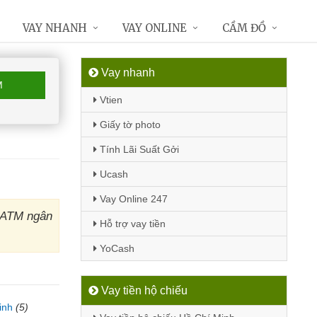
VAY NHANH
VAY ONLINE
CẦM ĐỒ
Vay nhanh
M
Vtien
Giấy tờ photo
Tính Lãi Suất Gởi
Ucash
Vay Online 247
y ATM ngân
Hỗ trợ vay tiền
YoCash
Vay tiền hộ chiếu
inh
(5)