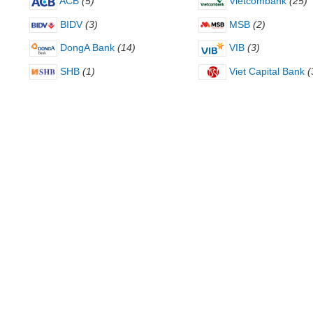
ACB
(5)
Vietcombank
(25)
BIDV
(3)
MSB
(2)
DongA Bank
(14)
VIB
(3)
SHB
(1)
Viet Capital Bank
(