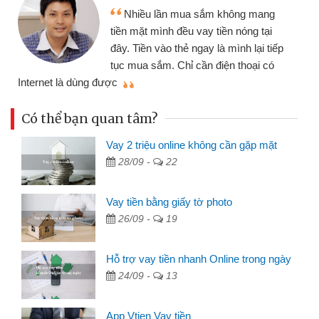
Tôi kinh doanh buôn bán nhỏ lẻ
nhiều lúc cần vốn nhập hàng, nhờ biết
đến website qua bạn bè giới thiệu tôi
p
đã giải quyết được công việc của
mình nhanh chóng
t
Có thể bạn quan tâm?
Vay 2 triệu online không cần gặp mặt
28/09 -
22
Vay tiền bằng giấy tờ photo
26/09 -
19
Hỗ trợ vay tiền nhanh Online trong ngày
24/09 -
13
App Vtien Vay tiền