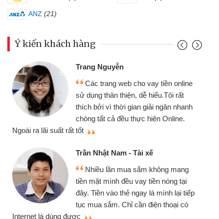
ANZ
(21)
Ý kiến khách hàng
Đoàn Hữu Cảnh
yễn
Mình cần tiền 
g web cho vay tiền online
chiếc xe wave như
 thiện, dễ hiểu.Tôi rất
gói vay tiền bằng
 thời gian giải ngân nhanh
cần gặp mặt nên rất
ả đều thực hiện Online.
thiệu cho bạn bè biết
Cấn Văn Lực - Tạ
Nam - Tài xế
Tôi kinh doanh 
ần mua sắm không mang
nhiều lúc cần vốn 
nh đều vay tiền nóng tại
đến website qua bạn
o thẻ ngay là mình lại tiếp
đã giải quyết được
. Chỉ cần điện thoại có
mình nhanh chóng