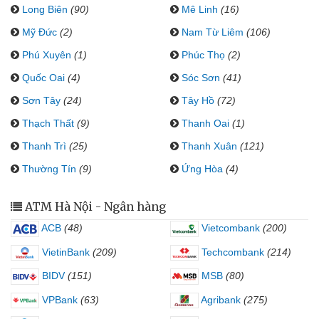
Long Biên
(90)
Mê Linh
(16)
Mỹ Đức
(2)
Nam Từ Liêm
(106)
Phú Xuyên
(1)
Phúc Thọ
(2)
Quốc Oai
(4)
Sóc Sơn
(41)
Sơn Tây
(24)
Tây Hồ
(72)
Thạch Thất
(9)
Thanh Oai
(1)
Thanh Trì
(25)
Thanh Xuân
(121)
Thường Tín
(9)
Ứng Hòa
(4)
ATM Hà Nội - Ngân hàng
ACB
(48)
Vietcombank
(200)
VietinBank
(209)
Techcombank
(214)
BIDV
(151)
MSB
(80)
VPBank
(63)
Agribank
(275)