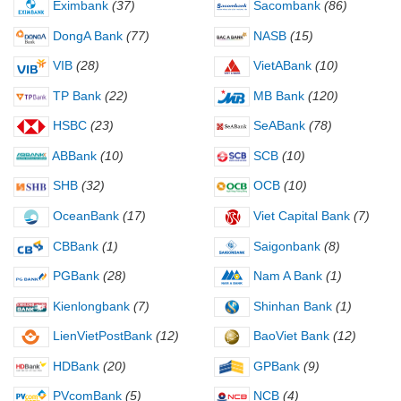
Eximbank
(37)
Sacombank
(86)
DongA Bank
(77)
NASB
(15)
VIB
(28)
VietABank
(10)
TP Bank
(22)
MB Bank
(120)
HSBC
(23)
SeABank
(78)
ABBank
(10)
SCB
(10)
SHB
(32)
OCB
(10)
OceanBank
(17)
Viet Capital Bank
(7)
CBBank
(1)
Saigonbank
(8)
PGBank
(28)
Nam A Bank
(1)
Kienlongbank
(7)
Shinhan Bank
(1)
LienVietPostBank
(12)
BaoViet Bank
(12)
HDBank
(20)
GPBank
(9)
PVcomBank
(5)
NCB
(4)