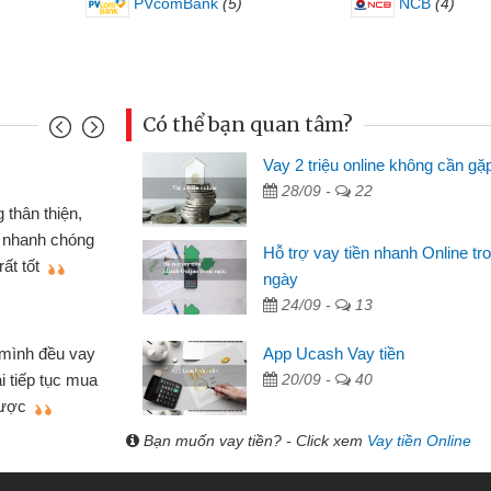
PVcomBank
(5)
NCB
(4)
Có thể bạn quan tâm?
Vay 2 triệu online không cần gặ
Mai Lan - S
28/09 -
22
n định cầm cố chiếc xe wave
Tôi biết 
i vay tiền bằng CMND online
sinh viên n
Hỗ trợ vay tiền nhanh Online tr
 tiện lợi, sẽ giới thiệu cho bạn
thấy thủ tụ
ngày
24/09 -
13
Lâm Minh 
Mất 2 tu
App Ucash Vay tiền
án nhỏ lẻ nhiều lúc cần vốn nhập
cần có 2 tri
20/09 -
40
e qua bạn bè giới thiệu tôi đã giải
được thôi. 
ủa mình nhanh chóng
Bạn muốn vay tiền? - Click xem
Vay tiền Online