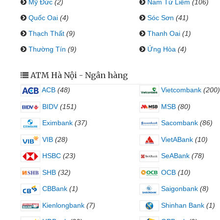
Mỹ Đức
(2)
Nam Từ Liêm
(106)
Quốc Oai
(4)
Sóc Sơn
(41)
Thạch Thất
(9)
Thanh Oai
(1)
Thường Tín
(9)
Ứng Hòa
(4)
ATM Hà Nội - Ngân hàng
ACB
(48)
Vietcombank
(200)
BIDV
(151)
MSB
(80)
Eximbank
(37)
Sacombank
(86)
VIB
(28)
VietABank
(10)
HSBC
(23)
SeABank
(78)
SHB
(32)
OCB
(10)
CBBank
(1)
Saigonbank
(8)
Kienlongbank
(7)
Shinhan Bank
(1)