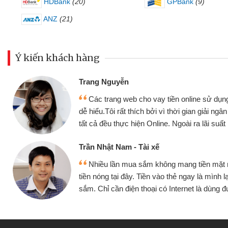
HDBank
(20)
GPBank
(9)
ANZ
(21)
Ý kiến khách hàng
Đoàn Hữu Cảnh
Mình cần tiền gấp nê
sử dụng thân thiện,
nhưng thật may đã có gó
giải ngân nhanh chóng
không cần gặp mặt nên rất
i suất rất tốt
bè biết
Cấn Văn Lực - Tạp hóa
ền mặt mình đều vay
Tôi kinh doanh buôn b
 mình lại tiếp tục mua
hàng, nhờ biết đến websit
à dùng được
quyết được công việc c