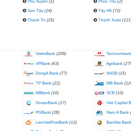
Phú Xuyên
(1)
Phúc Thọ
(2)
Sơn Tây
(24)
Tây Hồ
(72)
Thanh Trì
(25)
Thanh Xuân
(121
VietinBank
(209)
Techcomban
VPBank
(63)
Agribank
(27
DongA Bank
(77)
NASB
(15)
TP Bank
(22)
MB Bank
(12
ABBank
(10)
SCB
(10)
OceanBank
(17)
Viet Capital 
PGBank
(28)
Nam A Bank
LienVietPostBank
(12)
BaoViet Ban