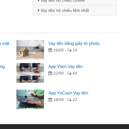
Vay tiền hộ chiếu Online
Vay tiền hộ chiếu Mới nhất
p mặt
inh viên
Vay tiền bằng giấy tờ photo
26/09 -
19
đến thông qua quảng cáo trên facebook. Tôi là
ên cần đóng tiền nhà, sinh nhật bạn bè, mà đọc
ong
App Vtien Vay tiền
c nhanh gọn nên tôi quyết định vay
22/09 -
64
Chánh
ần các ngân hàng không ai cho vay. Trong khi
App YoCash Vay tiền
ệu để giải quyết việc riêng, trong 1-2 ngày tôi trả
18/09 -
22
Cảm ơn đã giúp tôi kịp thời và nhanh chóng