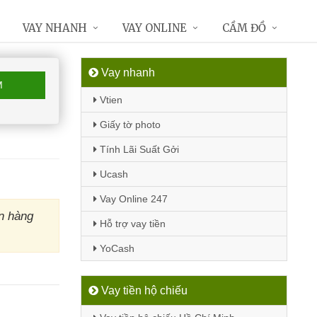
VAY NHANH
VAY ONLINE
CẦM ĐỒ
Vay nhanh
M
Vtien
Giấy tờ photo
Tính Lãi Suất Gởi
Ucash
Vay Online 247
n hàng
Hỗ trợ vay tiền
YoCash
Vay tiền hộ chiếu