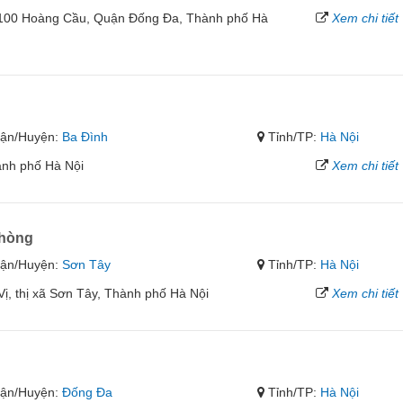
/100 Hoàng Cầu, Quận Đống Đa, Thành phố Hà
Xem chi tiết
ận/Huyện:
Ba Đình
Tỉnh/TP:
Hà Nội
ành phố Hà Nội
Xem chi tiết
Phòng
ận/Huyện:
Sơn Tây
Tỉnh/TP:
Hà Nội
ị, thị xã Sơn Tây, Thành phố Hà Nội
Xem chi tiết
ận/Huyện:
Đống Đa
Tỉnh/TP:
Hà Nội