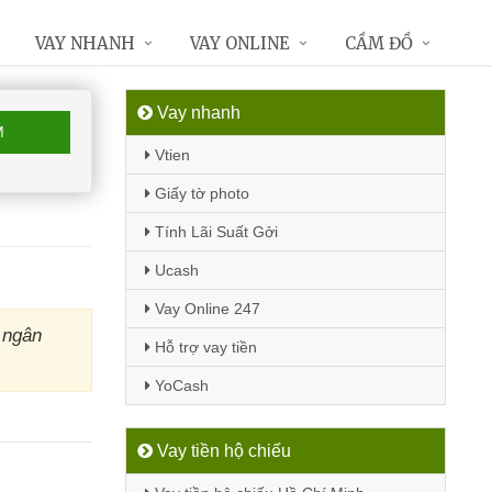
VAY NHANH
VAY ONLINE
CẦM ĐỒ
Vay nhanh
M
Vtien
Giấy tờ photo
Tính Lãi Suất Gởi
Ucash
Vay Online 247
 ngân
Hỗ trợ vay tiền
YoCash
Vay tiền hộ chiếu