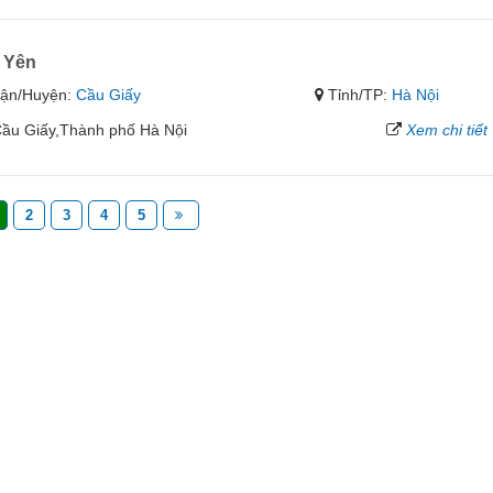
 Yên
ận/Huyện:
Cầu Giấy
Tỉnh/TP:
Hà Nội
ầu Giấy,Thành phố Hà Nội
Xem chi tiết
2
3
4
5