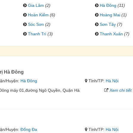
Gia Lâm
(2)
Hà Đông
(11)
Hoàn Kiếm
(6)
Hoàng Mai
(1)
Sóc Sơn
(2)
Sơn Tây
(7)
Thanh Trì
(3)
Thanh Xuân
(7)
rị Hà Đông
ận/Huyện:
Hà Đông
Tỉnh/TP:
Hà Nội
à Đông máy 01,đường Ngô Quyền, Quận Hà
Xem chi tiết
u
ận/Huyện:
Đống Đa
Tỉnh/TP:
Hà Nội