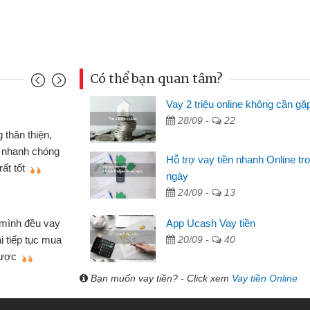
Có thể bạn quan tâm?
Vay 2 triệu online không cần gặ
Đoàn Hữu Cảnh
28/09 -
22
Mình cần tiền gấp nên định 
 thân thiện,
nhưng thật may đã có gói vay 
ân nhanh chóng
Hỗ trợ vay tiền nhanh Online tr
không cần gặp mặt nên rất tiện l
rất tốt
ngày
bè biết
24/09 -
13
Cấn Văn Lực - Tạp hóa
 mình đều vay
App Ucash Vay tiền
Tôi kinh doanh buôn bán nhỏ 
ại tiếp tục mua
20/09 -
40
hàng, nhờ biết đến website qua b
 được
quyết được công việc của mìn
Bạn muốn vay tiền? - Click xem
Vay tiền Online