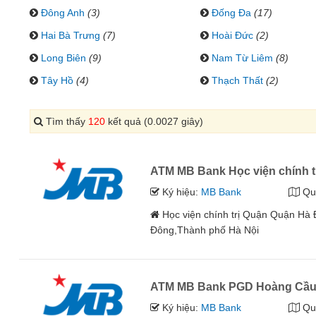
Đông Anh
(3)
Đống Đa
(17)
Hai Bà Trưng
(7)
Hoài Đức
(2)
Long Biên
(9)
Nam Từ Liêm
(8)
Tây Hồ
(4)
Thạch Thất
(2)
Tìm thấy
120
kết quả (0.0027 giây)
ATM MB Bank Học viện chính t
Ký hiệu:
MB Bank
Qu
Học viện chính trị Quận Quận H
Đông,Thành phố Hà Nội
ATM MB Bank PGD Hoàng Cầ
Ký hiệu:
MB Bank
Qu