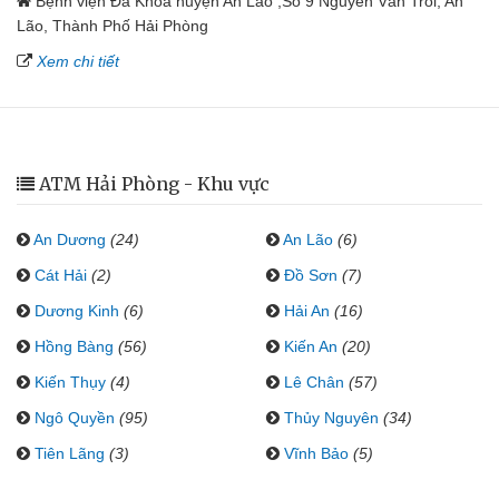
Bệnh viện Đa Khoa huyện An Lão ,Số 9 Nguyễn Văn Trỗi, An
Lão, Thành Phố Hải Phòng
Xem chi tiết
ATM Hải Phòng - Khu vực
An Dương
(24)
An Lão
(6)
Cát Hải
(2)
Đồ Sơn
(7)
Dương Kinh
(6)
Hải An
(16)
Hồng Bàng
(56)
Kiến An
(20)
Kiến Thụy
(4)
Lê Chân
(57)
Ngô Quyền
(95)
Thủy Nguyên
(34)
Tiên Lãng
(3)
Vĩnh Bảo
(5)