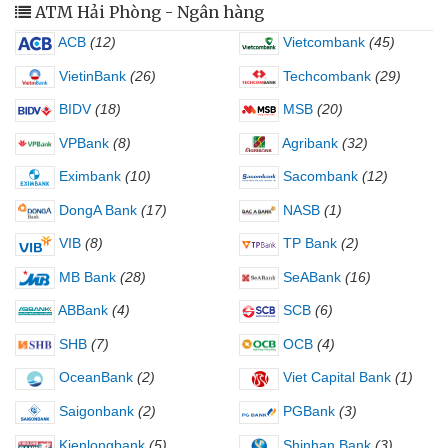
ATM Hải Phòng - Ngân hàng
ACB
(12)
Vietcombank
(45)
VietinBank
(26)
Techcombank
(29)
BIDV
(18)
MSB
(20)
VPBank
(8)
Agribank
(32)
Eximbank
(10)
Sacombank
(12)
DongA Bank
(17)
NASB
(1)
VIB
(8)
TP Bank
(2)
MB Bank
(28)
SeABank
(16)
ABBank
(4)
SCB
(6)
SHB
(7)
OCB
(4)
OceanBank
(2)
Viet Capital Bank
(1)
Saigonbank
(2)
PGBank
(3)
Kienlongbank
(5)
Shinhan Bank
(3)