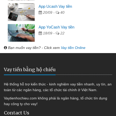
App Ucash Vay tiền
20/09 -
40
App YoCash Vay tiền
18/09 -
22
Bạn muốn vay tiền? - Click xem
Vay tiền Online
Vay tiền bằng hộ chiếu
Hệ thống hỗ trợ kiến thức - kinh nghiệm vay tiền nhanh, uy tín, an
toàn từ các ngân hàng, các tổ chức tài chính ở Việt Nam.
Vaytienhochieu.com không phải là ngân hàng, tổ chức tín dụng
hay công ty cho vay!
Contact Us