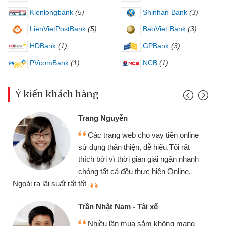
Kienlongbank
(5)
Shinhan Bank
(3)
LienVietPostBank
(5)
BaoViet Bank
(3)
HDBank
(1)
GPBank
(3)
PVcomBank
(1)
NCB
(1)
Ý kiến khách hàng
Trang Nguyễn
Các trang web cho vay tiền online
sử dụng thân thiện, dễ hiểu.Tôi rất
thích bởi vì thời gian giải ngân nhanh
chóng tất cả đều thực hiện Online.
thi
Ngoài ra lãi suất rất tốt
Trần Nhật Nam - Tài xế
Nhiều lần mua sắm không mang