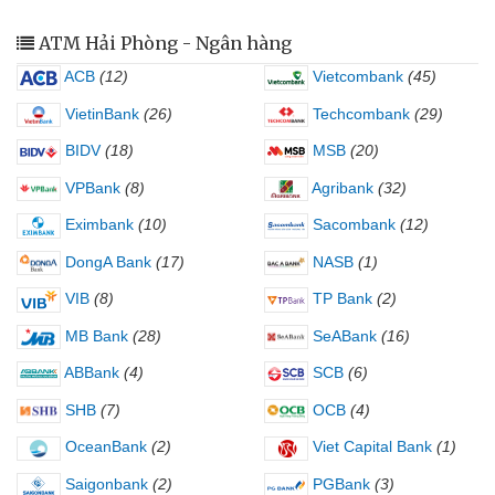
ATM Hải Phòng - Ngân hàng
ACB
(12)
Vietcombank
(45)
VietinBank
(26)
Techcombank
(29)
BIDV
(18)
MSB
(20)
VPBank
(8)
Agribank
(32)
Eximbank
(10)
Sacombank
(12)
DongA Bank
(17)
NASB
(1)
VIB
(8)
TP Bank
(2)
MB Bank
(28)
SeABank
(16)
ABBank
(4)
SCB
(6)
SHB
(7)
OCB
(4)
OceanBank
(2)
Viet Capital Bank
(1)
Saigonbank
(2)
PGBank
(3)