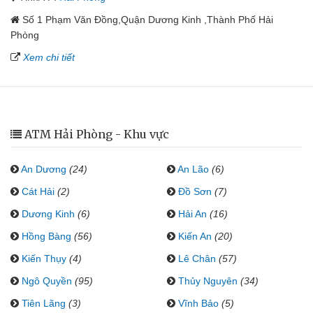
Số 1 Phạm Văn Đồng,Quận Dương Kinh ,Thành Phố Hải
Phòng
Xem chi tiết
ATM Hải Phòng - Khu vực
An Dương
(24)
An Lão
(6)
Cát Hải
(2)
Đồ Sơn
(7)
Dương Kinh
(6)
Hải An
(16)
Hồng Bàng
(56)
Kiến An
(20)
Kiến Thụy
(4)
Lê Chân
(57)
Ngô Quyền
(95)
Thủy Nguyên
(34)
Tiên Lãng
(3)
Vĩnh Bảo
(5)