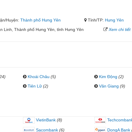
ận/Huyện:
Thành phố Hưng Yên
Tỉnh/TP:
Hưng Yên
ăn Linh, Thành phố Hưng Yên, tỉnh Hưng Yên
Xem chi tiết
24)
Khoái Châu
(5)
Kim Động
(2)
Tiên Lữ
(2)
Văn Giang
(9)
VietinBank
(8)
Techcomban
Sacombank
(6)
DongA Bank