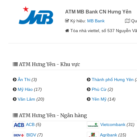
ATM MB Bank CN Hưng Yên
Ký hiệu:
MB Bank
Qu
Tòa nhà viettel, số 537 Nguyễn V
ATM Hưng Yên - Khu vực
Ân Thi
(3)
Thành phố Hưng Yên
(
Mỹ Hào
(17)
Phù Cừ
(2)
Văn Lâm
(20)
Yên Mỹ
(14)
ATM Hưng Yên - Ngân hàng
ACB
(5)
Vietcombank
(31)
BIDV
(7)
Agribank
(15)