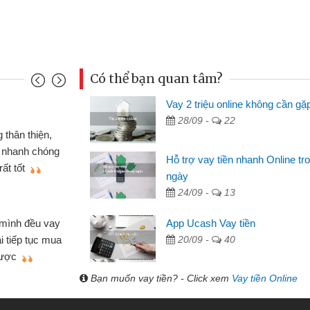
Có thể bạn quan tâm?
Vay 2 triệu online không cần gặ
Mai Lan - S
28/09 -
22
n định cầm cố chiếc xe wave
Tôi biết 
i vay tiền bằng CMND online
sinh viên n
Hỗ trợ vay tiền nhanh Online tr
 tiện lợi, sẽ giới thiệu cho bạn
thấy thủ tụ
ngày
24/09 -
13
Lâm Minh 
Mất 2 tu
App Ucash Vay tiền
án nhỏ lẻ nhiều lúc cần vốn nhập
cần có 2 tri
20/09 -
40
e qua bạn bè giới thiệu tôi đã giải
được thôi. 
ủa mình nhanh chóng
Bạn muốn vay tiền? - Click xem
Vay tiền Online