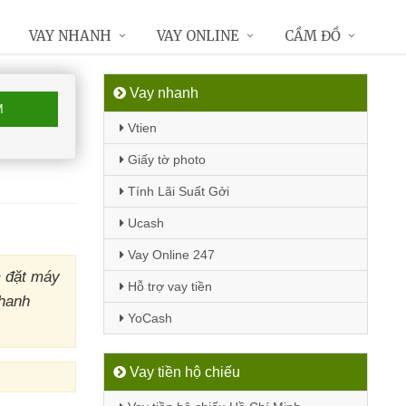
VAY NHANH
VAY ONLINE
CẦM ĐỒ
Vay nhanh
M
Vtien
Giấy tờ photo
Tính Lãi Suất Gởi
Ucash
Vay Online 247
m đặt máy
Hỗ trợ vay tiền
nhanh
YoCash
Vay tiền hộ chiếu