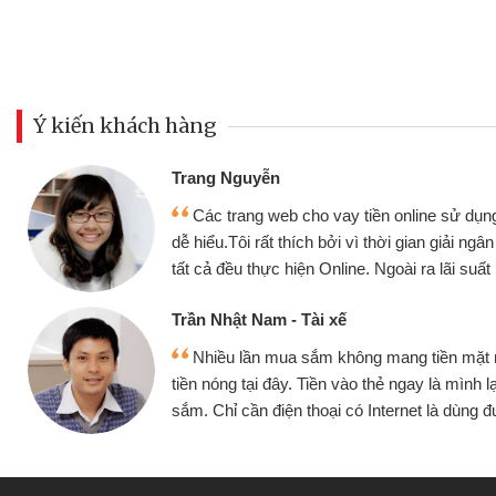
Ý kiến khách hàng
Đoàn Hữu Cảnh
Mình cần tiền gấp nê
sử dụng thân thiện,
nhưng thật may đã có gó
giải ngân nhanh chóng
không cần gặp mặt nên rất
i suất rất tốt
bè biết
Cấn Văn Lực - Tạp hóa
ền mặt mình đều vay
Tôi kinh doanh buôn b
 mình lại tiếp tục mua
hàng, nhờ biết đến websit
à dùng được
quyết được công việc c