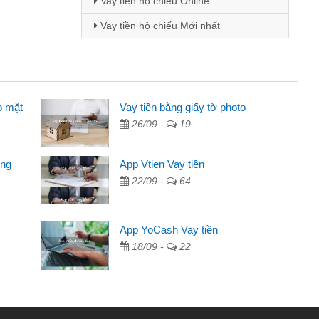
Vay tiền hộ chiếu Online
Vay tiền hộ chiếu Mới nhất
p mặt
inh viên
Vay tiền bằng giấy tờ photo
26/09 -
19
đến thông qua quảng cáo trên facebook. Tôi là
ên cần đóng tiền nhà, sinh nhật bạn bè, mà đọc
ong
App Vtien Vay tiền
c nhanh gọn nên tôi quyết định vay
22/09 -
64
Chánh
ần các ngân hàng không ai cho vay. Trong khi
App YoCash Vay tiền
ệu để giải quyết việc riêng, trong 1-2 ngày tôi trả
18/09 -
22
Cảm ơn đã giúp tôi kịp thời và nhanh chóng