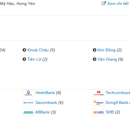
, Mỹ Hào, Hưng Yên
Xem chi tiết
24)
Khoái Châu
(5)
Kim Động
(2)
Tiên Lữ
(2)
Văn Giang
(9)
VietinBank
(8)
Techcomban
Sacombank
(6)
DongA Bank
ABBank
(3)
SHB
(2)