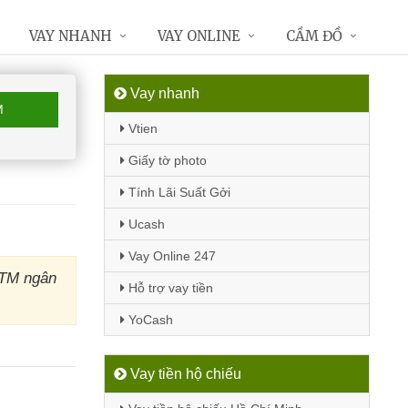
VAY NHANH
VAY ONLINE
CẦM ĐỒ
Vay nhanh
M
Vtien
Giấy tờ photo
Tính Lãi Suất Gởi
Ucash
Vay Online 247
ATM ngân
Hỗ trợ vay tiền
YoCash
Vay tiền hộ chiếu