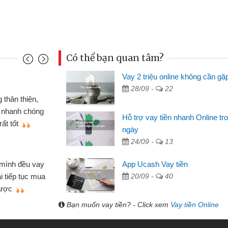
Có thể bạn quan tâm?
Vay 2 triệu online không cần gặ
Mai Lan - S
28/09 -
22
n định cầm cố chiếc xe wave
Tôi biết 
i vay tiền bằng CMND online
sinh viên n
Hỗ trợ vay tiền nhanh Online tr
 tiện lợi, sẽ giới thiệu cho bạn
thấy thủ tụ
ngày
24/09 -
13
Lâm Minh 
Mất 2 tu
App Ucash Vay tiền
án nhỏ lẻ nhiều lúc cần vốn nhập
cần có 2 tri
20/09 -
40
e qua bạn bè giới thiệu tôi đã giải
được thôi. 
ủa mình nhanh chóng
Bạn muốn vay tiền? - Click xem
Vay tiền Online