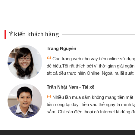
Ý kiến khách hàng
Đoàn Hữu Cảnh
Mình cần tiền gấp nê
sử dụng thân thiện,
nhưng thật may đã có gó
giải ngân nhanh chóng
không cần gặp mặt nên rất
i suất rất tốt
bè biết
Cấn Văn Lực - Tạp hóa
ền mặt mình đều vay
Tôi kinh doanh buôn b
 mình lại tiếp tục mua
hàng, nhờ biết đến websit
à dùng được
quyết được công việc c