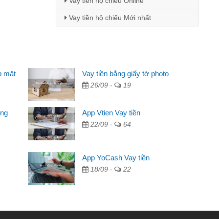
Vay tiền hộ chiếu Online
Vay tiền hộ chiếu Mới nhất
p mặt
inh viên
Vay tiền bằng giấy tờ photo
26/09 -
19
đến thông qua quảng cáo trên facebook. Tôi là
ên cần đóng tiền nhà, sinh nhật bạn bè, mà đọc
ong
App Vtien Vay tiền
c nhanh gọn nên tôi quyết định vay
22/09 -
64
Chánh
ần các ngân hàng không ai cho vay. Trong khi
App YoCash Vay tiền
ệu để giải quyết việc riêng, trong 1-2 ngày tôi trả
18/09 -
22
Cảm ơn đã giúp tôi kịp thời và nhanh chóng