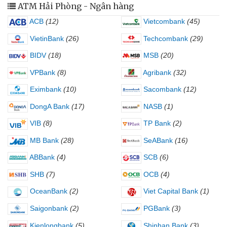
ATM Hải Phòng - Ngân hàng
ACB
(12)
Vietcombank
(45)
VietinBank
(26)
Techcombank
(29)
BIDV
(18)
MSB
(20)
VPBank
(8)
Agribank
(32)
Eximbank
(10)
Sacombank
(12)
DongA Bank
(17)
NASB
(1)
VIB
(8)
TP Bank
(2)
MB Bank
(28)
SeABank
(16)
ABBank
(4)
SCB
(6)
SHB
(7)
OCB
(4)
OceanBank
(2)
Viet Capital Bank
(1)
Saigonbank
(2)
PGBank
(3)
Kienlongbank
(5)
Shinhan Bank
(3)