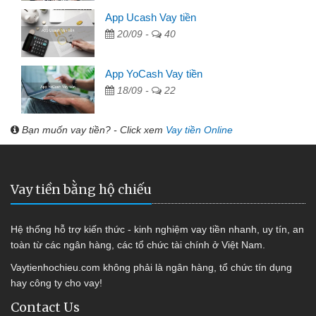
App Ucash Vay tiền
20/09 -
40
App YoCash Vay tiền
18/09 -
22
Bạn muốn vay tiền? - Click xem
Vay tiền Online
Vay tiền bằng hộ chiếu
Hệ thống hỗ trợ kiến thức - kinh nghiệm vay tiền nhanh, uy tín, an
toàn từ các ngân hàng, các tổ chức tài chính ở Việt Nam.
Vaytienhochieu.com không phải là ngân hàng, tổ chức tín dụng
hay công ty cho vay!
Contact Us