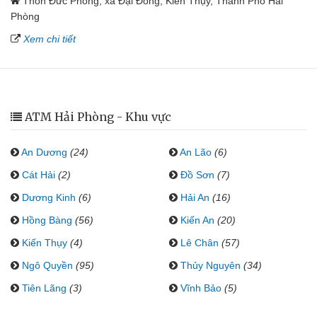
Thôn Đức Phong, xã Đại Đồng, Kiến Thụy, Thành Phố Hải
Phòng
Xem chi tiết
ATM Hải Phòng - Khu vực
An Dương
(24)
An Lão
(6)
Cát Hải
(2)
Đồ Sơn
(7)
Dương Kinh
(6)
Hải An
(16)
Hồng Bàng
(56)
Kiến An
(20)
Kiến Thụy
(4)
Lê Chân
(57)
Ngô Quyền
(95)
Thủy Nguyên
(34)
Tiên Lãng
(3)
Vĩnh Bảo
(5)