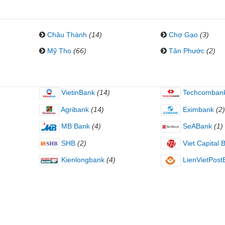
Châu Thành
(14)
Chợ Gạo
(3)
Mỹ Tho
(66)
Tân Phước
(2)
VietinBank
(14)
Techcomban
Agribank
(14)
Eximbank
(2)
MB Bank
(4)
SeABank
(1)
SHB
(2)
Viet Capital 
Kienlongbank
(4)
LienVietPost