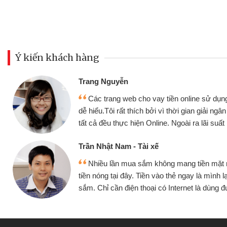
Ý kiến khách hàng
Đoàn Hữu Cảnh
Mình cần tiền gấ
ine sử dụng thân thiện,
nhưng thật may đã c
gian giải ngân nhanh chóng
không cần gặp mặt nên
ra lãi suất rất tốt
bè biết
Cấn Văn Lực - Tạp
g tiền mặt mình đều vay
Tôi kinh doanh bu
y là mình lại tiếp tục mua
hàng, nhờ biết đến we
et là dùng được
quyết được công vi