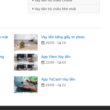
Vay tiền hộ chiếu Online
Vay tiền hộ chiếu Mới nhất
p mặt
 - Sinh viên
Vay tiền bằng giấy tờ photo
26/09 -
19
biết đến thông qua quảng cáo trên facebook. Tôi là
ên nên cần đóng tiền nhà, sinh nhật bạn bè, mà đọc
ong
App Vtien Vay tiền
ủ tục nhanh gọn nên tôi quyết định vay
22/09 -
64
nh Chánh
2 tuần các ngân hàng không ai cho vay. Trong khi
App YoCash Vay tiền
 triệu để giải quyết việc riêng, trong 1-2 ngày tôi trả
18/09 -
22
ôi. Cảm ơn đã giúp tôi kịp thời và nhanh chóng