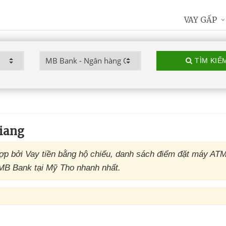
VAY GẤP
TÌM KIẾ
iang
p bởi Vay tiền bằng hộ chiếu, danh sách điểm đặt máy AT
MB Bank tại Mỹ Tho nhanh nhất.