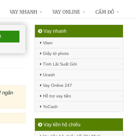
VAY NHANH
VAY ONLINE
CẦM ĐỒ
Vay nhanh
M
Vtien
Giấy tờ photo
Tính Lãi Suất Gởi
Ucash
Vay Online 247
M ngân
Hỗ trợ vay tiền
YoCash
Vay tiền hộ chiếu