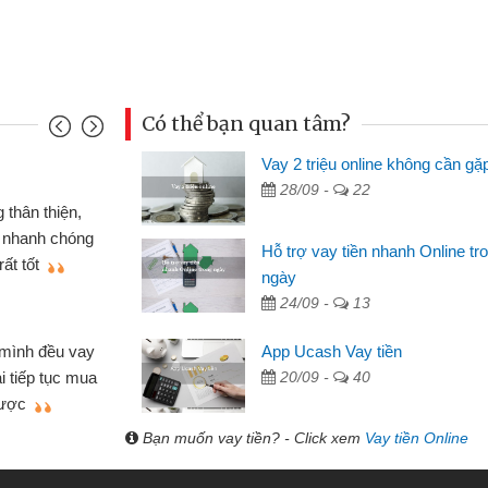
Có thể bạn quan tâm?
Vay 2 triệu online không cần gặ
Mai Lan
28/09 -
22
p nên định cầm cố chiếc xe wave
Tôi 
ó gói vay tiền bằng CMND online
sinh vi
Hỗ trợ vay tiền nhanh Online tr
 rất tiện lợi, sẽ giới thiệu cho bạn
thấy th
ngày
24/09 -
13
Lâm Mi
 hóa
Mất 
App Ucash Vay tiền
ôn bán nhỏ lẻ nhiều lúc cần vốn nhập
cần có 2
20/09 -
40
bsite qua bạn bè giới thiệu tôi đã giải
được th
ệc của mình nhanh chóng
Bạn muốn vay tiền? - Click xem
Vay tiền Online