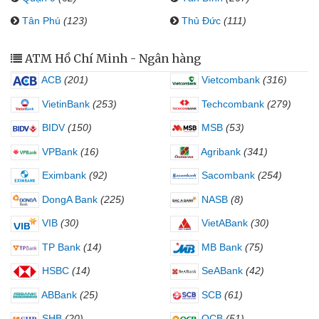
Tân Phú
(123)
Thủ Đức
(111)
ATM Hồ Chí Minh - Ngân hàng
ACB
(201)
Vietcombank
(316)
VietinBank
(253)
Techcombank
(279)
BIDV
(150)
MSB
(53)
VPBank
(16)
Agribank
(341)
Eximbank
(92)
Sacombank
(254)
DongA Bank
(225)
NASB
(8)
VIB
(30)
VietABank
(30)
TP Bank
(14)
MB Bank
(75)
HSBC
(14)
SeABank
(42)
ABBank
(25)
SCB
(61)
SHB
(20)
OCB
(51)