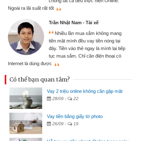
chóng tất cả đều thực hiện Online.
thi
Ngoài ra lãi suất rất tốt
Trần Nhật Nam - Tài xế
Nhiều lần mua sắm không mang
tiền mặt mình đều vay tiền nóng tại
đây. Tiền vào thẻ ngay là mình lại tiếp
tục mua sắm. Chỉ cần điện thoại có
mì
Internet là dùng được
Có thể bạn quan tâm?
Vay 2 triệu online không cần gặp mặt
28/09 -
22
Vay tiền bằng giấy tờ photo
26/09 -
19