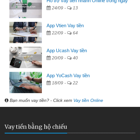
Hỗ trợ vay tiền nhanh Online trong ngày
24/09 -
13
App Vtien Vay tiền
22/09 -
64
App Ucash Vay tiền
20/09 -
40
App YoCash Vay tiền
18/09 -
22
Bạn muốn vay tiền? - Click xem
Vay tiền Online
Vay tiền bằng hộ chiếu