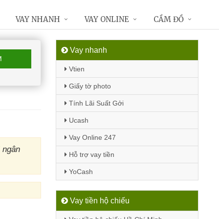
VAY NHANH
VAY ONLINE
CẦM ĐỒ
Vay nhanh
M
Vtien
Giấy tờ photo
Tính Lãi Suất Gởi
Ucash
Vay Online 247
M ngân
Hỗ trợ vay tiền
YoCash
Vay tiền hộ chiếu