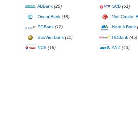
ABBank
(25)
SCB
(61)
OceanBank
(18)
Viet Capital 
PGBank
(12)
Nam A Bank
BaoViet Bank
(11)
HDBank
(45)
NCB
(16)
ANZ
(43)