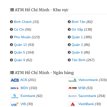
ATM Hồ Chí Minh - Khu vực
Bình Chánh
(33)
Bình Tân
(82)
Củ Chi
(56)
Gò Vấp
(138)
Phú Nhuận
(123)
Quận 1
(385)
Quận 12
(93)
Quận 2
(86)
Quận 5
(164)
Quận 6
(86)
Quận 9
(62)
Tân Bình
(267)
ATM Hồ Chí Minh - Ngân hàng
ACB
(201)
Vietcombank
(316)
BIDV
(150)
MSB
(53)
Eximbank
(92)
Sacombank
(254)
VIB
(30)
VietABank
(30)