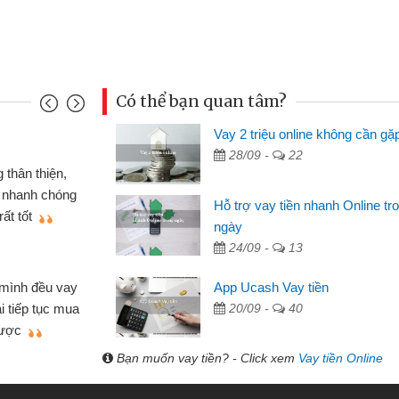
Có thể bạn quan tâm?
Vay 2 triệu online không cần gặ
Đoàn Hữu Cảnh
28/09 -
22
Mình cần tiền gấp nên định 
 thân thiện,
nhưng thật may đã có gói vay 
ân nhanh chóng
Hỗ trợ vay tiền nhanh Online tr
không cần gặp mặt nên rất tiện l
rất tốt
ngày
bè biết
24/09 -
13
Cấn Văn Lực - Tạp hóa
 mình đều vay
App Ucash Vay tiền
Tôi kinh doanh buôn bán nhỏ 
ại tiếp tục mua
20/09 -
40
hàng, nhờ biết đến website qua b
 được
quyết được công việc của mìn
Bạn muốn vay tiền? - Click xem
Vay tiền Online