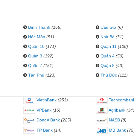
Bình Thạnh
(165)
Cần Giờ
(6)
Hóc Môn
(51)
Nhà Bè
(31)
Quận 10
(171)
Quận 11
(108)
Quận 3
(192)
Quận 4
(50)
Quận 7
(151)
Quận 8
(43)
Tân Phú
(123)
Thủ Đức
(111)
VietinBank
(253)
Techcomban
VPBank
(16)
Agribank
(34
DongA Bank
(225)
NASB
(8)
TP Bank
(14)
MB Bank
(75