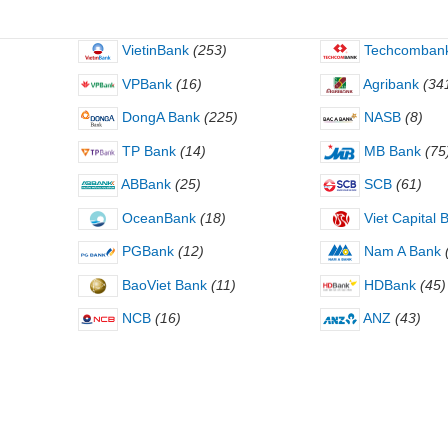
VietinBank
(253)
Techcomban
VPBank
(16)
Agribank
(34
DongA Bank
(225)
NASB
(8)
TP Bank
(14)
MB Bank
(75
ABBank
(25)
SCB
(61)
OceanBank
(18)
Viet Capital 
PGBank
(12)
Nam A Bank
BaoViet Bank
(11)
HDBank
(45)
NCB
(16)
ANZ
(43)