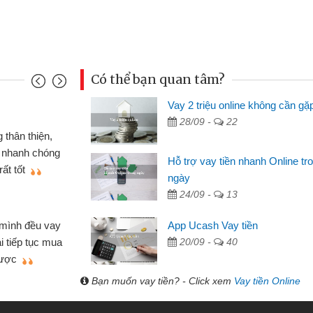
Có thể bạn quan tâm?
Vay 2 triệu online không cần gặ
Mai Lan - S
28/09 -
22
n định cầm cố chiếc xe wave
Tôi biết 
i vay tiền bằng CMND online
sinh viên n
Hỗ trợ vay tiền nhanh Online tr
 tiện lợi, sẽ giới thiệu cho bạn
thấy thủ tụ
ngày
24/09 -
13
Lâm Minh 
Mất 2 tu
App Ucash Vay tiền
án nhỏ lẻ nhiều lúc cần vốn nhập
cần có 2 tri
20/09 -
40
e qua bạn bè giới thiệu tôi đã giải
được thôi. 
ủa mình nhanh chóng
Bạn muốn vay tiền? - Click xem
Vay tiền Online