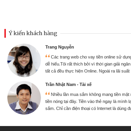
Ý kiến khách hàng
Đoàn Hữu Cảnh
Mình cần tiền gấp nê
sử dụng thân thiện,
nhưng thật may đã có gó
giải ngân nhanh chóng
không cần gặp mặt nên rất
i suất rất tốt
bè biết
Cấn Văn Lực - Tạp hóa
ền mặt mình đều vay
Tôi kinh doanh buôn b
 mình lại tiếp tục mua
hàng, nhờ biết đến websit
à dùng được
quyết được công việc c