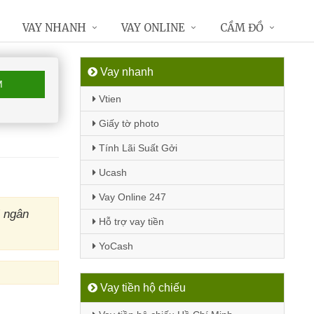
VAY NHANH
VAY ONLINE
CẦM ĐỒ
Vay nhanh
M
Vtien
Giấy tờ photo
Tính Lãi Suất Gởi
Ucash
Vay Online 247
M ngân
Hỗ trợ vay tiền
YoCash
Vay tiền hộ chiếu