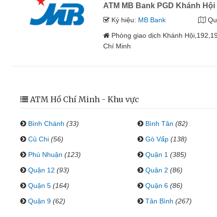
ATM MB Bank PGD Khánh Hội
Ký hiệu:
MB Bank
Qu
Phòng giao dịch Khánh Hội,192,1
Chí Minh
ATM Hồ Chí Minh - Khu vực
Bình Chánh
(33)
Bình Tân
(82)
Củ Chi
(56)
Gò Vấp
(138)
Phú Nhuận
(123)
Quận 1
(385)
Quận 12
(93)
Quận 2
(86)
Quận 5
(164)
Quận 6
(86)
Quận 9
(62)
Tân Bình
(267)