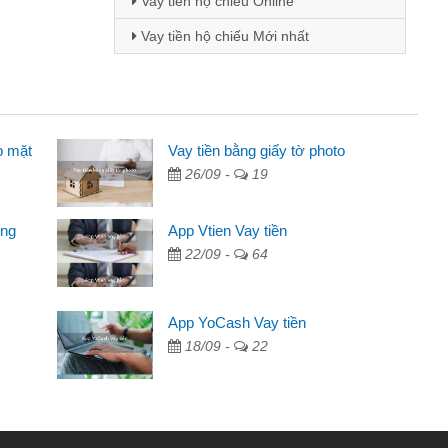
Vay tiền hộ chiếu Online
Vay tiền hộ chiếu Mới nhất
p mặt
inh viên
Vay tiền bằng giấy tờ photo
26/09 -
19
đến thông qua quảng cáo trên facebook. Tôi là
ên cần đóng tiền nhà, sinh nhật bạn bè, mà đọc
ong
App Vtien Vay tiền
c nhanh gọn nên tôi quyết định vay
22/09 -
64
Chánh
ần các ngân hàng không ai cho vay. Trong khi
App YoCash Vay tiền
ệu để giải quyết việc riêng, trong 1-2 ngày tôi trả
18/09 -
22
Cảm ơn đã giúp tôi kịp thời và nhanh chóng