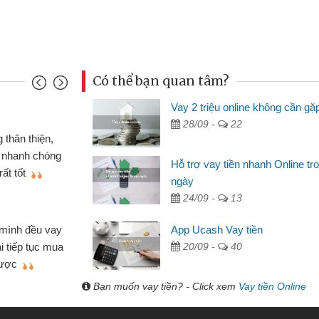
Có thể bạn quan tâm?
Vay 2 triệu online không cần gặ
Mai Lan
28/09 -
22
p nên định cầm cố chiếc xe wave
Tôi 
ó gói vay tiền bằng CMND online
sinh vi
Hỗ trợ vay tiền nhanh Online tr
 rất tiện lợi, sẽ giới thiệu cho bạn
thấy th
ngày
24/09 -
13
Lâm Mi
 hóa
Mất 
App Ucash Vay tiền
ôn bán nhỏ lẻ nhiều lúc cần vốn nhập
cần có 2
20/09 -
40
bsite qua bạn bè giới thiệu tôi đã giải
được th
ệc của mình nhanh chóng
Bạn muốn vay tiền? - Click xem
Vay tiền Online