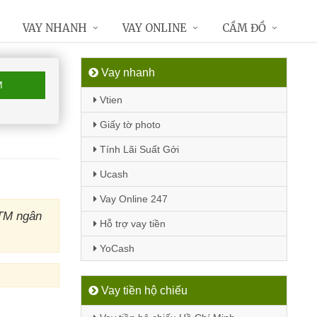
VAY NHANH
VAY ONLINE
CẦM ĐỒ
Vay nhanh
M
Vtien
Giấy tờ photo
Tính Lãi Suất Gởi
Ucash
Vay Online 247
ATM ngân
Hỗ trợ vay tiền
YoCash
Vay tiền hộ chiếu