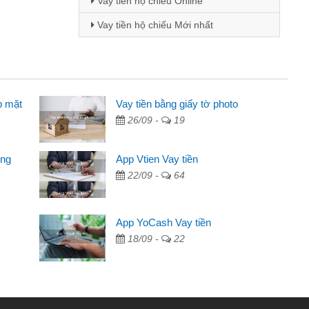
Vay tiền hộ chiếu Online
Vay tiền hộ chiếu Mới nhất
p mặt
 - Sinh viên
Vay tiền bằng giấy tờ photo
26/09 -
19
biết đến thông qua quảng cáo trên facebook. Tôi là
ên nên cần đóng tiền nhà, sinh nhật bạn bè, mà đọc
ong
App Vtien Vay tiền
ủ tục nhanh gọn nên tôi quyết định vay
22/09 -
64
nh Chánh
2 tuần các ngân hàng không ai cho vay. Trong khi
App YoCash Vay tiền
 triệu để giải quyết việc riêng, trong 1-2 ngày tôi trả
18/09 -
22
ôi. Cảm ơn đã giúp tôi kịp thời và nhanh chóng