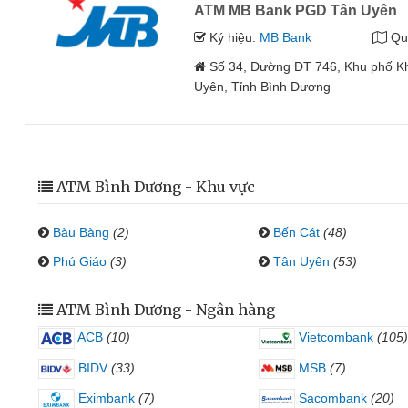
ATM MB Bank PGD Tân Uyên
Ký hiệu:
MB Bank
Qu
Số 34, Đường ĐT 746, Khu phố K
Uyên, Tỉnh Bình Dương
ATM Bình Dương - Khu vực
Bàu Bàng
(2)
Bến Cát
(48)
Phú Giáo
(3)
Tân Uyên
(53)
ATM Bình Dương - Ngân hàng
ACB
(10)
Vietcombank
(105)
BIDV
(33)
MSB
(7)
Eximbank
(7)
Sacombank
(20)