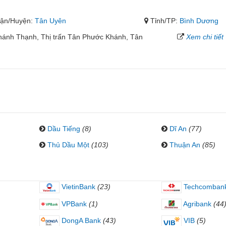
ận/Huyện:
Tân Uyên
Tỉnh/TP:
Bình Dương
hánh Thạnh, Thị trấn Tân Phước Khánh, Tân
Xem chi tiết
Dầu Tiếng
(8)
Dĩ An
(77)
Thủ Dầu Một
(103)
Thuận An
(85)
VietinBank
(23)
Techcomban
VPBank
(1)
Agribank
(44
DongA Bank
(43)
VIB
(5)