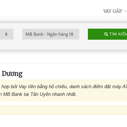
VAY GẤP
TÌM KIẾ
h Dương
hợp bởi Vay tiền bằng hộ chiếu, danh sách điểm đặt máy 
n MB Bank tại Tân Uyên nhanh nhất.