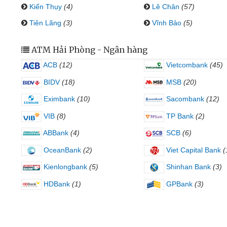
Kiến Thụy
(4)
Lê Chân
(57)
Tiên Lãng
(3)
Vĩnh Bảo
(5)
ATM Hải Phòng - Ngân hàng
ACB
(12)
Vietcombank
(45)
BIDV
(18)
MSB
(20)
Eximbank
(10)
Sacombank
(12)
VIB
(8)
TP Bank
(2)
ABBank
(4)
SCB
(6)
OceanBank
(2)
Viet Capital Bank
(
Kienlongbank
(5)
Shinhan Bank
(3)
HDBank
(1)
GPBank
(3)