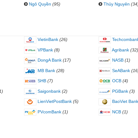
Ngô Quyền
(95)
Thủy Nguyên
(34
VietinBank
(26)
Techcomban
VPBank
(8)
Agribank
(32
DongA Bank
(17)
NASB
(1)
MB Bank
(28)
SeABank
(16
SHB
(7)
OCB
(4)
1)
Saigonbank
(2)
PGBank
(3)
LienVietPostBank
(5)
BaoViet Ban
PVcomBank
(1)
NCB
(1)