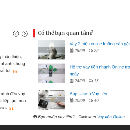
Có thể bạn quan tâm?
Vay 2 triệu online không cần gặ
Đoàn Hữu Cảnh
28/09 -
22
Mình cần tiền gấp nên định 
 thân thiện,
nhưng thật may đã có gói vay 
ân nhanh chóng
Hỗ trợ vay tiền nhanh Online tr
không cần gặp mặt nên rất tiện l
rất tốt
ngày
bè biết
24/09 -
13
Cấn Văn Lực - Tạp hóa
 mình đều vay
App Ucash Vay tiền
Tôi kinh doanh buôn bán nhỏ 
ại tiếp tục mua
20/09 -
40
hàng, nhờ biết đến website qua b
 được
quyết được công việc của mìn
Bạn muốn vay tiền? - Click xem
Vay tiền Online