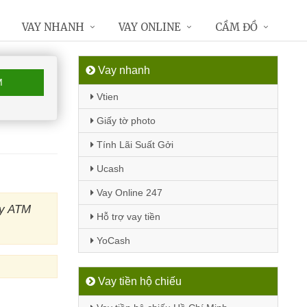
VAY NHANH
VAY ONLINE
CẦM ĐỒ
Vay nhanh
M
Vtien
Giấy tờ photo
Tính Lãi Suất Gởi
Ucash
Vay Online 247
áy ATM
Hỗ trợ vay tiền
YoCash
Vay tiền hộ chiếu