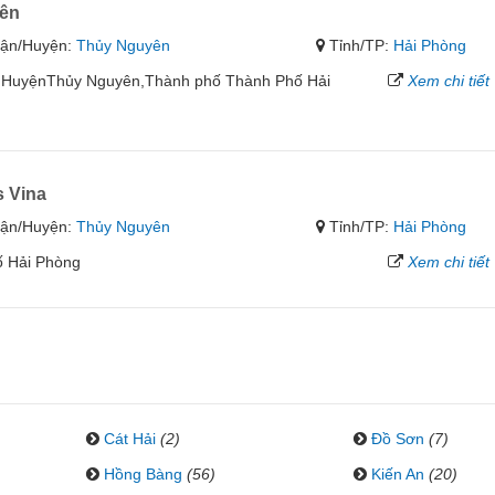
ên
ận/Huyện:
Thủy Nguyên
Tỉnh/TP:
Hải Phòng
èo,HuyệnThủy Nguyên,Thành phố Thành Phố Hải
Xem chi tiết
 Vina
ận/Huyện:
Thủy Nguyên
Tỉnh/TP:
Hải Phòng
ố Hải Phòng
Xem chi tiết
Cát Hải
(2)
Đồ Sơn
(7)
Hồng Bàng
(56)
Kiến An
(20)