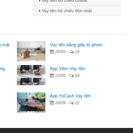
Vay tiền hộ chiếu Online
Vay tiền hộ chiếu Mới nhất
p mặt
inh viên
Vay tiền bằng giấy tờ photo
26/09 -
19
đến thông qua quảng cáo trên facebook. Tôi là
ên cần đóng tiền nhà, sinh nhật bạn bè, mà đọc
ong
App Vtien Vay tiền
c nhanh gọn nên tôi quyết định vay
22/09 -
64
Chánh
ần các ngân hàng không ai cho vay. Trong khi
App YoCash Vay tiền
ệu để giải quyết việc riêng, trong 1-2 ngày tôi trả
18/09 -
22
Cảm ơn đã giúp tôi kịp thời và nhanh chóng