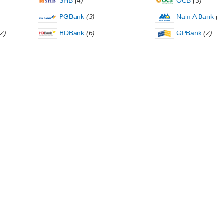
SHB
(4)
OCB
(3)
PGBank
(3)
Nam A Bank
(2)
HDBank
(6)
GPBank
(2)