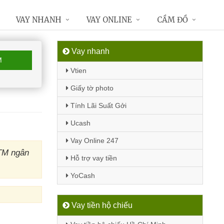
VAY NHANH
VAY ONLINE
CẦM ĐỒ
Vay nhanh
M
Vtien
Giấy tờ photo
Tính Lãi Suất Gởi
Ucash
Vay Online 247
ATM ngân
Hỗ trợ vay tiền
YoCash
Vay tiền hộ chiếu