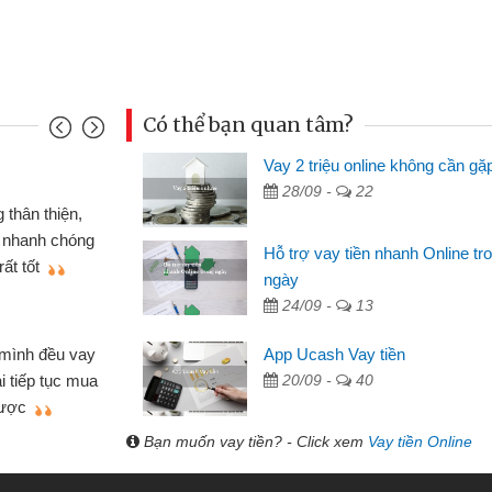
Có thể bạn quan tâm?
Vay 2 triệu online không cần gặ
Mai Lan - S
28/09 -
22
n định cầm cố chiếc xe wave
Tôi biết 
i vay tiền bằng CMND online
sinh viên n
Hỗ trợ vay tiền nhanh Online tr
 tiện lợi, sẽ giới thiệu cho bạn
thấy thủ tụ
ngày
24/09 -
13
Lâm Minh 
Mất 2 tu
App Ucash Vay tiền
án nhỏ lẻ nhiều lúc cần vốn nhập
cần có 2 tri
20/09 -
40
e qua bạn bè giới thiệu tôi đã giải
được thôi. 
ủa mình nhanh chóng
Bạn muốn vay tiền? - Click xem
Vay tiền Online