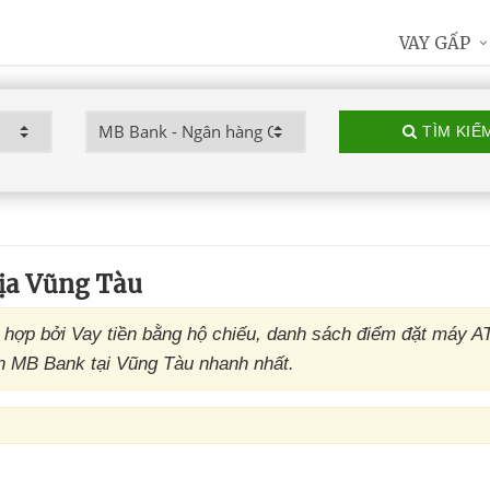
VAY GẤP
TÌM KIẾ
ịa Vũng Tàu
ợp bởi Vay tiền bằng hộ chiếu, danh sách điểm đặt máy 
n MB Bank tại Vũng Tàu nhanh nhất.