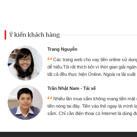
Ý kiến khách hàng
Đoàn Hữu Cảnh
Mình cần tiền gấp nê
sử dụng thân thiện,
nhưng thật may đã có gó
giải ngân nhanh chóng
không cần gặp mặt nên rất
i suất rất tốt
bè biết
Cấn Văn Lực - Tạp hóa
ền mặt mình đều vay
Tôi kinh doanh buôn b
 mình lại tiếp tục mua
hàng, nhờ biết đến websit
à dùng được
quyết được công việc c