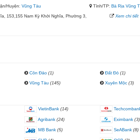
ận/Huyện:
Vũng Tàu
Tỉnh/TP:
Bà Rịa Vũng 
ĩa, 153,155 Nam Kỳ Khởi Nghĩa, Phường 3,
Xem chi tiết
Côn Đảo
(1)
Đất Đỏ
(1)
Vũng Tàu
(145)
Xuyên Mộc
(3)
VietinBank
(14)
Techcomban
Agribank
(24)
Eximbank
(3)
MB Bank
(5)
SeABank
(8)