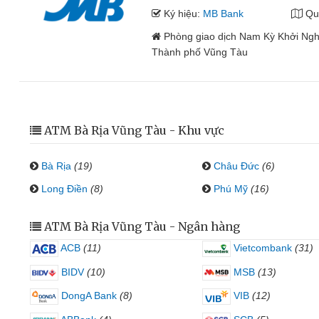
Ký hiệu:
MB Bank
Qu
Phòng giao dịch Nam Kỳ Khởi Ngh
Thành phố Vũng Tàu
ATM Bà Rịa Vũng Tàu - Khu vực
Bà Rịa
(19)
Châu Đức
(6)
Long Điền
(8)
Phú Mỹ
(16)
ATM Bà Rịa Vũng Tàu - Ngân hàng
ACB
(11)
Vietcombank
(31)
BIDV
(10)
MSB
(13)
DongA Bank
(8)
VIB
(12)