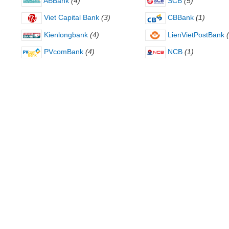
ABBank
(4)
SCB
(5)
Viet Capital Bank
(3)
CBBank
(1)
Kienlongbank
(4)
LienVietPostBank
PVcomBank
(4)
NCB
(1)