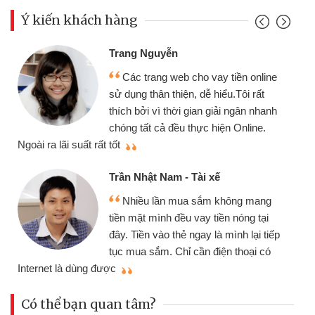
Ý kiến khách hàng
Đoàn Hữu C
 Nguyễn
Mình cần t
 trang web cho vay tiền online
chiếc xe wav
 thân thiện, dễ hiểu.Tôi rất
gói vay tiền
ởi vì thời gian giải ngân nhanh
cần gặp mặt nê
tất cả đều thực hiện Online.
thiệu cho bạn bè biết
Cấn Văn Lực
hật Nam - Tài xế
Tôi kinh d
ều lần mua sắm không mang
nhiều lúc cần
ặt mình đều vay tiền nóng tại
đến website qu
ền vào thẻ ngay là mình lại tiếp
đã giải quyết
a sắm. Chỉ cần điện thoại có
mình nhanh chóng
Có thể bạn quan tâm?