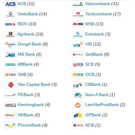
ACB
(11)
Vietcombank
(31)
VietinBank
(14)
Techcombank
(17)
BIDV
(10)
MSB
(13)
Agribank
(24)
Eximbank
(3)
DongA Bank
(8)
VIB
(12)
MB Bank
(5)
SeABank
(8)
ABBank
(4)
SCB
(5)
SHB
(4)
OCB
(3)
Viet Capital Bank
(3)
CBBank
(1)
PGBank
(3)
Nam A Bank
(1)
Kienlongbank
(4)
LienVietPostBank
(2)
HDBank
(6)
GPBank
(2)
PVcomBank
(4)
NCB
(1)