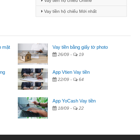
Vay tiền hộ chiếu Online
Vay tiền hộ chiếu Mới nhất
p mặt
 viên
Vay tiền bằng giấy tờ photo
26/09 -
19
 thông qua quảng cáo trên facebook. Tôi là
ần đóng tiền nhà, sinh nhật bạn bè, mà đọc
ong
App Vtien Vay tiền
anh gọn nên tôi quyết định vay
22/09 -
64
nh
ác ngân hàng không ai cho vay. Trong khi
App YoCash Vay tiền
ể giải quyết việc riêng, trong 1-2 ngày tôi trả
18/09 -
22
ơn đã giúp tôi kịp thời và nhanh chóng