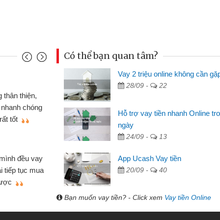
Có thể bạn quan tâm?
Vay 2 triệu online không cần gặ
Mai Lan - Sinh
28/09 -
22
nh cầm cố chiếc xe wave
Tôi biết đến
ay tiền bằng CMND online
sinh viên nên c
Hỗ trợ vay tiền nhanh Online tr
n lợi, sẽ giới thiệu cho bạn
thấy thủ tục nh
ngày
24/09 -
13
Lâm Minh Chá
Mất 2 tuần c
App Ucash Vay tiền
hỏ lẻ nhiều lúc cần vốn nhập
cần có 2 triệu đ
20/09 -
40
a bạn bè giới thiệu tôi đã giải
được thôi. Cảm 
mình nhanh chóng
Bạn muốn vay tiền? - Click xem
Vay tiền Online