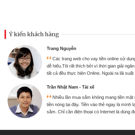
Ý kiến khách hàng
Đoàn Hữu Cảnh
Mình cần tiền gấp nên đị
ụng thân thiện,
nhưng thật may đã có gói v
 ngân nhanh chóng
không cần gặp mặt nên rất tiệ
ất rất tốt
bè biết
Cấn Văn Lực - Tạp hóa
ặt mình đều vay
Tôi kinh doanh buôn bán n
h lại tiếp tục mua
hàng, nhờ biết đến website qu
ùng được
quyết được công việc của 