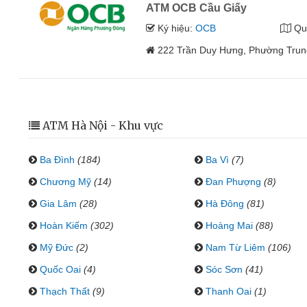
ATM OCB Cầu Giấy
Ký hiệu:
OCB
Qu
222 Trần Duy Hưng, Phường Trun
ATM Hà Nội - Khu vực
Ba Đình
(184)
Ba Vì
(7)
Chương Mỹ
(14)
Đan Phượng
(8)
Gia Lâm
(28)
Hà Đông
(81)
Hoàn Kiếm
(302)
Hoàng Mai
(88)
Mỹ Đức
(2)
Nam Từ Liêm
(106)
Quốc Oai
(4)
Sóc Sơn
(41)
Thạch Thất
(9)
Thanh Oai
(1)