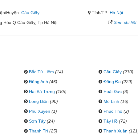
ận/Huyện:
Cầu Giấy
Tỉnh/TP:
Hà Nội
g Hòa Q.Cầu Giấy, Tp.Hà Nội
Xem chi tiết
Bắc Từ Liêm
(14)
Cầu Giấy
(230)
Đông Anh
(46)
Đống Đa
(229)
Hai Bà Trưng
(185)
Hoài Đức
(8)
Long Biên
(90)
Mê Linh
(16)
Phú Xuyên
(1)
Phúc Thọ
(2)
Sơn Tây
(24)
Tây Hồ
(72)
Thanh Trì
(25)
Thanh Xuân
(121