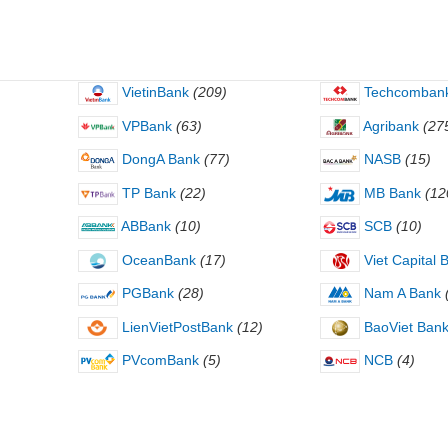
VietinBank
(209)
Techcomban
VPBank
(63)
Agribank
(27
DongA Bank
(77)
NASB
(15)
TP Bank
(22)
MB Bank
(12
ABBank
(10)
SCB
(10)
OceanBank
(17)
Viet Capital 
PGBank
(28)
Nam A Bank
LienVietPostBank
(12)
BaoViet Ban
PVcomBank
(5)
NCB
(4)