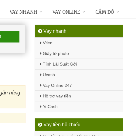
VAY NHANH
VAY ONLINE
CẦM ĐỒ
Vay nhanh
M
Vtien
Giấy tờ photo
Tính Lãi Suất Gởi
Ucash
Vay Online 247
ngân hàng
Hỗ trợ vay tiền
YoCash
Vay tiền hộ chiếu