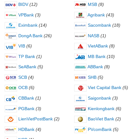
BIDV
(12)
MSB
(8)
VPBank
(3)
Agribank
(43)
Eximbank
(14)
Sacombank
(18)
DongA Bank
(26)
NASB
(1)
VIB
(6)
VietABank
(8)
TP Bank
(1)
MB Bank
(10)
SeABank
(5)
ABBank
(8)
SCB
(4)
SHB
(5)
OCB
(6)
Viet Capital Bank
(5)
CBBank
(1)
Saigonbank
(3)
PGBank
(3)
Kienlongbank
(6)
LienVietPostBank
(2)
BaoViet Bank
(2)
HDBank
(4)
PVcomBank
(5)