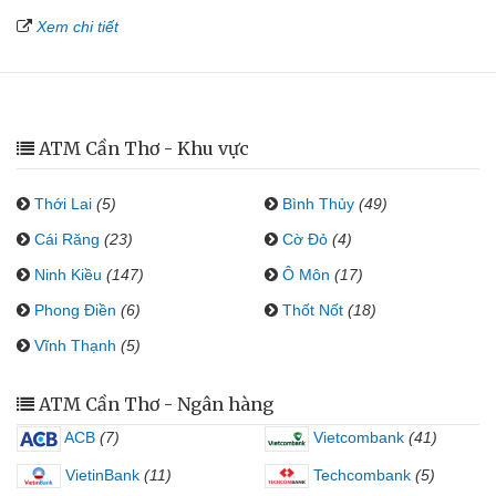
Xem chi tiết
ATM Cần Thơ - Khu vực
Thới Lai
(5)
Bình Thủy
(49)
Cái Răng
(23)
Cờ Đỏ
(4)
Ninh Kiều
(147)
Ô Môn
(17)
Phong Điền
(6)
Thốt Nốt
(18)
Vĩnh Thạnh
(5)
ATM Cần Thơ - Ngân hàng
ACB
(7)
Vietcombank
(41)
VietinBank
(11)
Techcombank
(5)