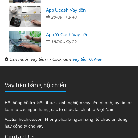
App Ucash Vay tiền
20/09 -
40
App YoCash Vay tiền
18/09 -
22
Bạn muốn vay tiền? - Click xem
Vay tiền Online
Vay tiền bằng hộ chiếu
Hệ thống hỗ trợ kiến thức - kinh nghiệm vay tiền nhanh, uy tín, an
toàn từ các ngân hàng, các tổ chức tài chính ở Việt Nam.
Vaytienhochieu.com không phải là ngân hàng, tổ chức tín dụng
hay công ty cho vay!
Contact Us