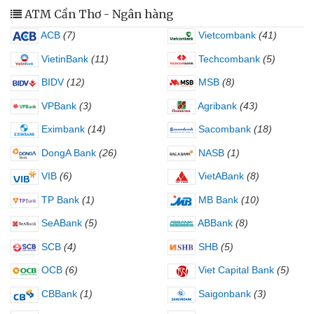
ATM Cần Thơ - Ngân hàng
ACB
(7)
Vietcombank
(41)
VietinBank
(11)
Techcombank
(5)
BIDV
(12)
MSB
(8)
VPBank
(3)
Agribank
(43)
Eximbank
(14)
Sacombank
(18)
DongA Bank
(26)
NASB
(1)
VIB
(6)
VietABank
(8)
TP Bank
(1)
MB Bank
(10)
SeABank
(5)
ABBank
(8)
SCB
(4)
SHB
(5)
OCB
(6)
Viet Capital Bank
(5)
CBBank
(1)
Saigonbank
(3)