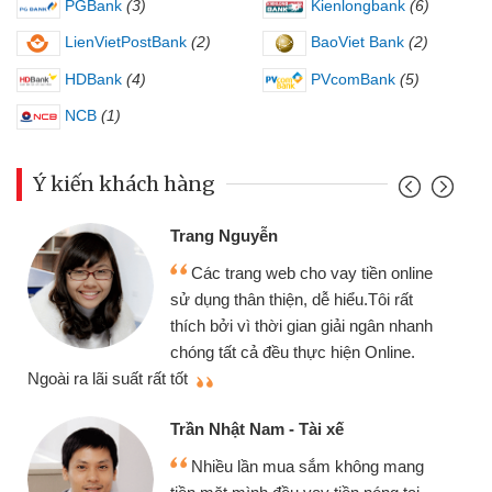
PGBank
(3)
Kienlongbank
(6)
LienVietPostBank
(2)
BaoViet Bank
(2)
HDBank
(4)
PVcomBank
(5)
NCB
(1)
Ý kiến khách hàng
Trang Nguyễn
Các trang web cho vay tiền online
sử dụng thân thiện, dễ hiểu.Tôi rất
thích bởi vì thời gian giải ngân nhanh
chóng tất cả đều thực hiện Online.
thi
Ngoài ra lãi suất rất tốt
Trần Nhật Nam - Tài xế
Nhiều lần mua sắm không mang