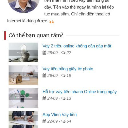
tiền mặt mình đều vay tiền nóng tại
đây. Tiền vào thẻ ngay là mình lại tiếp
tục mua sắm. Chỉ cần điện thoại có
mì
Internet là dùng được
Có thể bạn quan tâm?
Vay 2 triệu online không cần gặp mặt
28/09 -
22
Vay tiền bằng giấy tờ photo
26/09 -
19
Hỗ trợ vay tiền nhanh Online trong ngày
24/09 -
13
App Vtien Vay tiền
22/09 -
64