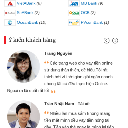
VietABank
(8)
MB Bank
(9)
SeABank
(2)
OCB
(2)
OceanBank
(10)
PVcomBank
(1)
Ý kiến khách hàng
Đ
Trang Nguyễn
Các trang web cho vay tiền online
ch
sử dụng thân thiện, dễ hiểu.Tôi rất
gó
thích bởi vì thời gian giải ngân nhanh
cầ
chóng tất cả đều thực hiện Online.
thiệu cho bạn bè biết
t rất tốt
Cấ
Trần Nhật Nam - Tài xế
Nhiều lần mua sắm không mang
nh
tiền mặt mình đều vay tiền nóng tại
đế
đây. Tiền vào thẻ ngay là mình lại tiếp