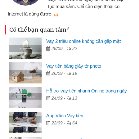
đã
tục mua sắm. Chỉ cần điện thoại có
mình nhanh chóng
ng được
Có thể bạn quan tâm?
Vay 2 triệu online không cần gặp mặt
28/09 -
22
Vay tiền bằng giấy tờ photo
26/09 -
19
Hỗ trợ vay tiền nhanh Online trong ngày
24/09 -
13
App Vtien Vay tiền
22/09 -
64