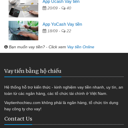
App Ucash Vay tiền
20/09 -
40
App YoCash Vay tiền
18/09 -
22
Bạn muốn vay tiền? - Click xem
Vay tiền Online
Vay tiền bằng hộ chiếu
Hệ thống hỗ trợ kiến thức - kinh nghiệm vay tiền nhanh, uy tín, an
toàn từ các ngân hàng, các tổ chức tài chính ở Việt Nam.
Vaytienhochieu.com không phải là ngân hàng, tổ chức tín dụng
hay công ty cho vay!
Contact Us