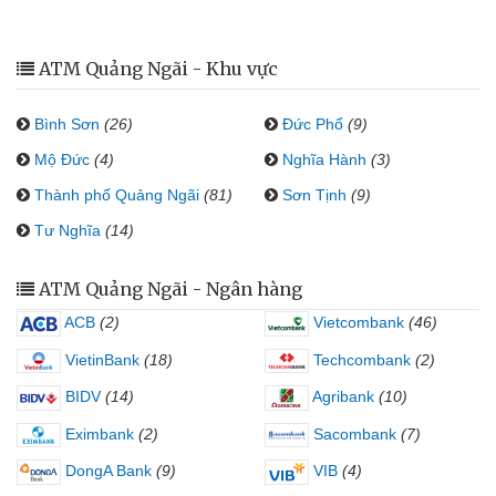
ATM Quảng Ngãi - Khu vực
Bình Sơn
(26)
Đức Phổ
(9)
Mộ Đức
(4)
Nghĩa Hành
(3)
Thành phố Quảng Ngãi
(81)
Sơn Tịnh
(9)
Tư Nghĩa
(14)
ATM Quảng Ngãi - Ngân hàng
ACB
(2)
Vietcombank
(46)
VietinBank
(18)
Techcombank
(2)
BIDV
(14)
Agribank
(10)
Eximbank
(2)
Sacombank
(7)
DongA Bank
(9)
VIB
(4)