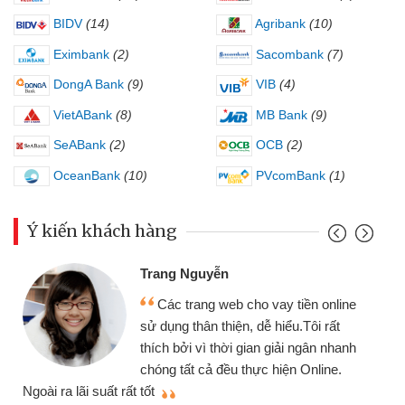
BIDV
(14)
Agribank
(10)
Eximbank
(2)
Sacombank
(7)
DongA Bank
(9)
VIB
(4)
VietABank
(8)
MB Bank
(9)
SeABank
(2)
OCB
(2)
OceanBank
(10)
PVcomBank
(1)
Ý kiến khách hàng
Đoàn Hữu Cảnh
Mình cần tiền gấp nên định cầm cố
chiếc xe wave nhưng thật may đã có
gói vay tiền bằng CMND online không
cần gặp mặt nên rất tiện lợi, sẽ giới
thiệu cho bạn bè biết
q