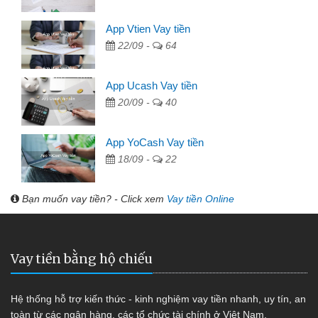
App Vtien Vay tiền
22/09 -
64
App Ucash Vay tiền
20/09 -
40
App YoCash Vay tiền
18/09 -
22
Bạn muốn vay tiền? - Click xem
Vay tiền Online
Vay tiền bằng hộ chiếu
Hệ thống hỗ trợ kiến thức - kinh nghiệm vay tiền nhanh, uy tín, an
toàn từ các ngân hàng, các tổ chức tài chính ở Việt Nam.