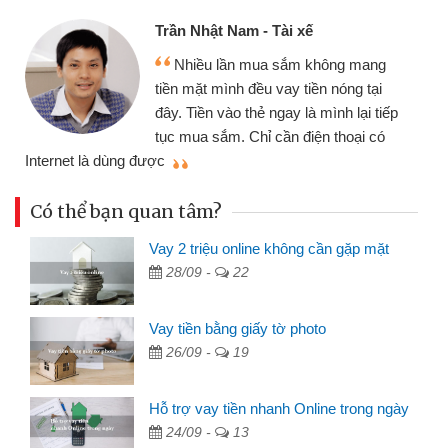
Cấn Văn Lực - Tạp hóa
Tôi kinh doanh buôn bán nhỏ lẻ
nhiều lúc cần vốn nhập hàng, nhờ biết
đến website qua bạn bè giới thiệu tôi
p
đã giải quyết được công việc của
mình nhanh chóng
t
Có thể bạn quan tâm?
Vay 2 triệu online không cần gặp mặt
28/09 -
22
Vay tiền bằng giấy tờ photo
26/09 -
19
Hỗ trợ vay tiền nhanh Online trong ngày
24/09 -
13