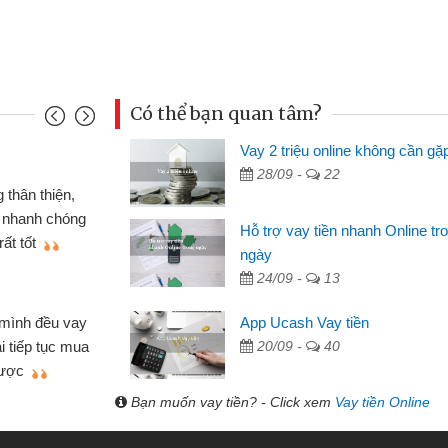
Có thể bạn quan tâm?
Vay 2 triệu online không cần gặ
Mai Lan - Sinh
28/09 -
22
nh cầm cố chiếc xe wave
Tôi biết đến
ay tiền bằng CMND online
sinh viên nên c
Hỗ trợ vay tiền nhanh Online tr
n lợi, sẽ giới thiệu cho bạn
thấy thủ tục nh
ngày
24/09 -
13
Lâm Minh Chá
Mất 2 tuần c
App Ucash Vay tiền
hỏ lẻ nhiều lúc cần vốn nhập
cần có 2 triệu đ
20/09 -
40
a bạn bè giới thiệu tôi đã giải
được thôi. Cảm 
mình nhanh chóng
Bạn muốn vay tiền? - Click xem
Vay tiền Online