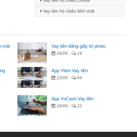
Vay tiền hộ chiếu Online
Vay tiền hộ chiếu Mới nhất
p mặt
 viên
Vay tiền bằng giấy tờ photo
26/09 -
19
 thông qua quảng cáo trên facebook. Tôi là
ần đóng tiền nhà, sinh nhật bạn bè, mà đọc
ong
App Vtien Vay tiền
anh gọn nên tôi quyết định vay
22/09 -
64
nh
ác ngân hàng không ai cho vay. Trong khi
App YoCash Vay tiền
ể giải quyết việc riêng, trong 1-2 ngày tôi trả
18/09 -
22
ơn đã giúp tôi kịp thời và nhanh chóng