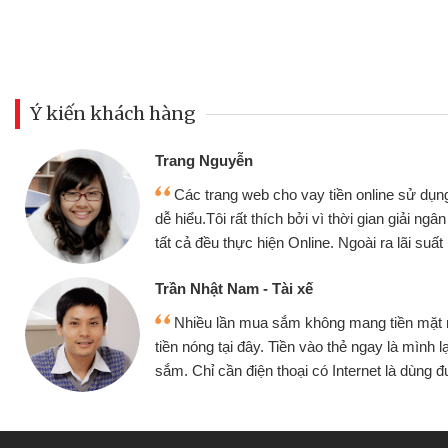
Ý kiến khách hàng
Đoàn Hữu Cảnh
Mình cần tiền gấp nên đị
ụng thân thiện,
nhưng thật may đã có gói v
 ngân nhanh chóng
không cần gặp mặt nên rất tiệ
ất rất tốt
bè biết
Cấn Văn Lực - Tạp hóa
ặt mình đều vay
Tôi kinh doanh buôn bán n
h lại tiếp tục mua
hàng, nhờ biết đến website qu
ùng được
quyết được công việc của 