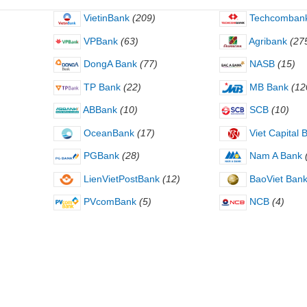
VietinBank
(209)
Techcomban
VPBank
(63)
Agribank
(27
DongA Bank
(77)
NASB
(15)
TP Bank
(22)
MB Bank
(12
ABBank
(10)
SCB
(10)
OceanBank
(17)
Viet Capital 
PGBank
(28)
Nam A Bank
LienVietPostBank
(12)
BaoViet Ban
PVcomBank
(5)
NCB
(4)