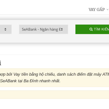
VAY GẤP
TÌM KIẾ
i
p bởi Vay tiền bằng hộ chiếu, danh sách điểm đặt máy AT
 SeABank tại Ba Đình nhanh nhất.