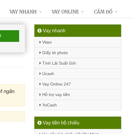
VAY NHANH
VAY ONLINE
CẦM ĐỒ
Vay nhanh
M
Vtien
Giấy tờ photo
Tính Lãi Suất Gởi
Ucash
Vay Online 247
M ngân
Hỗ trợ vay tiền
YoCash
Vay tiền hộ chiếu