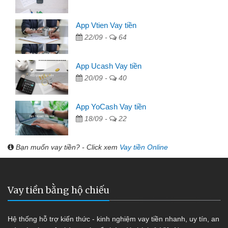
App Vtien Vay tiền
22/09 -
64
App Ucash Vay tiền
20/09 -
40
App YoCash Vay tiền
18/09 -
22
Bạn muốn vay tiền? - Click xem
Vay tiền Online
Vay tiền bằng hộ chiếu
Hệ thống hỗ trợ kiến thức - kinh nghiệm vay tiền nhanh, uy tín, an