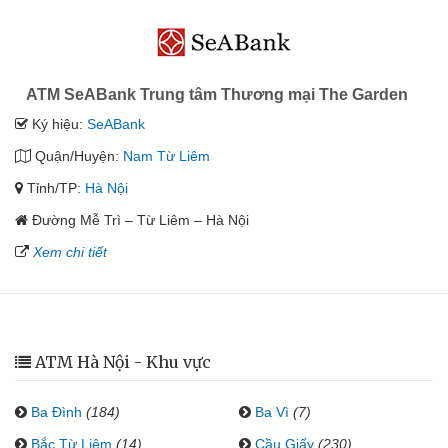
ATM SeABank Trung tâm Thương mại The Garden
Ký hiệu:
SeABank
Quận/Huyện:
Nam Từ Liêm
Tỉnh/TP:
Hà Nội
Đường Mễ Trì – Từ Liêm – Hà Nội
Xem chi tiết
ATM Hà Nội - Khu vực
Ba Đình
(184)
Ba Vì
(7)
Bắc Từ Liêm
(14)
Cầu Giấy
(230)