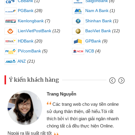
CBBank
(1)
Saigonbank
(8)
PGBank
(28)
Nam A Bank
(1)
Kienlongbank
(7)
Shinhan Bank
(1)
LienVietPostBank
(12)
BaoViet Bank
(12)
HDBank
(20)
GPBank
(9)
PVcomBank
(5)
NCB
(4)
ANZ
(21)
Ý kiến khách hàng
Đoàn Hữu C
 Nguyễn
Mình cần t
 trang web cho vay tiền online
chiếc xe wav
 thân thiện, dễ hiểu.Tôi rất
gói vay tiền
ởi vì thời gian giải ngân nhanh
cần gặp mặt nê
tất cả đều thực hiện Online.
thiệu cho bạn bè biết