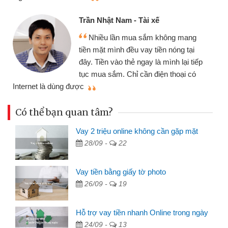
Cấn Văn Lực
hật Nam - Tài xế
Tôi kinh d
ều lần mua sắm không mang
nhiều lúc cần
ặt mình đều vay tiền nóng tại
đến website qu
ền vào thẻ ngay là mình lại tiếp
đã giải quyết
a sắm. Chỉ cần điện thoại có
mình nhanh chóng
Có thể bạn quan tâm?
Vay 2 triệu online không cần gặp mặt
28/09 -
22
Vay tiền bằng giấy tờ photo
26/09 -
19
Hỗ trợ vay tiền nhanh Online trong ngày
24/09 -
13