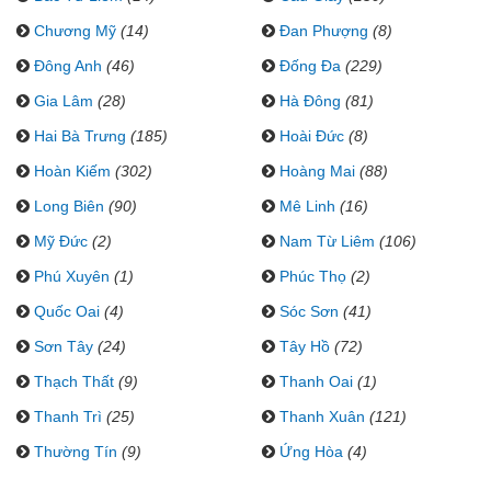
Chương Mỹ
(14)
Đan Phượng
(8)
Đông Anh
(46)
Đống Đa
(229)
Gia Lâm
(28)
Hà Đông
(81)
Hai Bà Trưng
(185)
Hoài Đức
(8)
Hoàn Kiếm
(302)
Hoàng Mai
(88)
Long Biên
(90)
Mê Linh
(16)
Mỹ Đức
(2)
Nam Từ Liêm
(106)
Phú Xuyên
(1)
Phúc Thọ
(2)
Quốc Oai
(4)
Sóc Sơn
(41)
Sơn Tây
(24)
Tây Hồ
(72)
Thạch Thất
(9)
Thanh Oai
(1)
Thanh Trì
(25)
Thanh Xuân
(121)
Thường Tín
(9)
Ứng Hòa
(4)