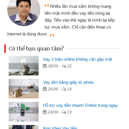
Tôi kinh doanh buôn
ua sắm không mang
nhiều lúc cần vốn nhập
u vay tiền nóng tại
đến website qua bạn bè 
ẻ ngay là mình lại tiếp
đã giải quyết được côn
ỉ cần điện thoại có
mình nhanh chóng
Có thể bạn quan tâm?
Vay 2 triệu online không cần gặp mặt
28/09 -
22
Vay tiền bằng giấy tờ photo
26/09 -
19
Hỗ trợ vay tiền nhanh Online trong ngày
24/09 -
13
App Vtien Vay tiền