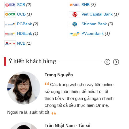
SCB
(2)
SHB
(3)
OCB
(1)
Viet Capital Bank
(1)
PGBank
(2)
Shinhan Bank
(5)
HDBank
(1)
PVcomBank
(1)
NCB
(1)
Ý kiến khách hàng
Đoàn Hữu Cảnh
Mình cần tiền gấp 
b cho vay tiền online
chiếc xe wave nhưng t
ện, dễ hiểu.Tôi rất
gói vay tiền bằng CMN
i gian giải ngân nhanh
cần gặp mặt nên rất tiện
 thực hiện Online.
thiệu cho bạn bè biết
Cấn Văn Lực - Tạp h
- Tài xế