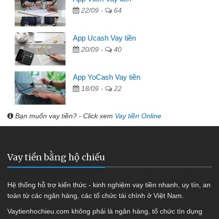
22/09 -
64
App Ucash Vay tiền
20/09 -
40
App YoCash Vay tiền
18/09 -
22
Bạn muốn vay tiền? - Click xem
Vay tiền Online
Vay tiền bằng hộ chiếu
Hệ thống hỗ trợ kiến thức - kinh nghiệm vay tiền nhanh, uy tín, an
toàn từ các ngân hàng, các tổ chức tài chính ở Việt Nam.
Vaytienhochieu.com không phải là ngân hàng, tổ chức tín dụng