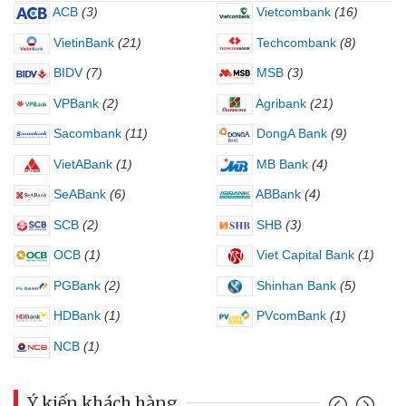
ACB
(3)
Vietcombank
(16)
VietinBank
(21)
Techcombank
(8)
BIDV
(7)
MSB
(3)
VPBank
(2)
Agribank
(21)
Sacombank
(11)
DongA Bank
(9)
VietABank
(1)
MB Bank
(4)
SeABank
(6)
ABBank
(4)
SCB
(2)
SHB
(3)
OCB
(1)
Viet Capital Bank
(1)
PGBank
(2)
Shinhan Bank
(5)
HDBank
(1)
PVcomBank
(1)
NCB
(1)
Ý kiến khách hàng