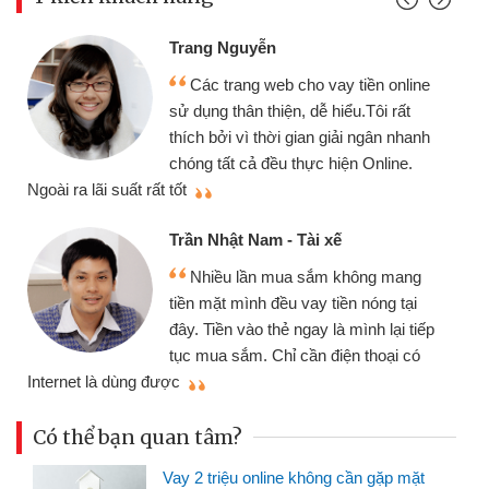
Đoàn Hữu Cảnh
yễn
Mình cần tiền 
g web cho vay tiền online
chiếc xe wave như
 thiện, dễ hiểu.Tôi rất
gói vay tiền bằng
 thời gian giải ngân nhanh
cần gặp mặt nên rất
ả đều thực hiện Online.
thiệu cho bạn bè biết
Cấn Văn Lực - Tạ
Nam - Tài xế
Tôi kinh doanh 
ần mua sắm không mang
nhiều lúc cần vốn 
nh đều vay tiền nóng tại
đến website qua bạn
o thẻ ngay là mình lại tiếp
đã giải quyết được
. Chỉ cần điện thoại có
mình nhanh chóng
Có thể bạn quan tâm?
Vay 2 triệu online không cần gặp mặt