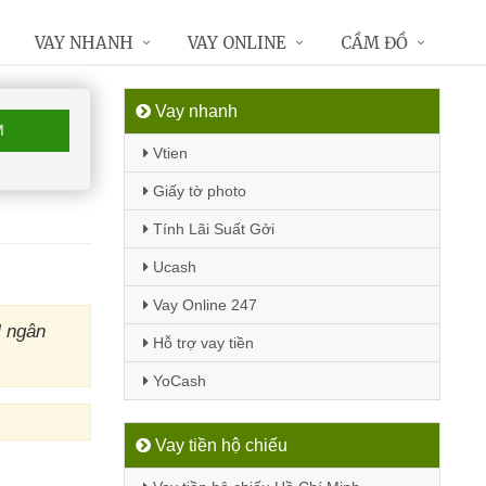
VAY NHANH
VAY ONLINE
CẦM ĐỒ
Vay nhanh
M
Vtien
Giấy tờ photo
Tính Lãi Suất Gởi
Ucash
Vay Online 247
M ngân
Hỗ trợ vay tiền
YoCash
Vay tiền hộ chiếu