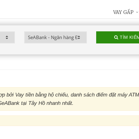
VAY GẤP
TÌM KIẾ
p bởi Vay tiền bằng hộ chiếu, danh sách điểm đặt máy AT
SeABank tại Tây Hồ nhanh nhất.