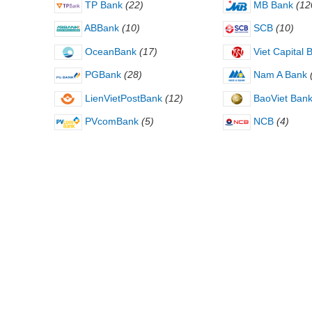
TP Bank
(22)
MB Bank
(12
ABBank
(10)
SCB
(10)
OceanBank
(17)
Viet Capital 
PGBank
(28)
Nam A Bank
LienVietPostBank
(12)
BaoViet Ban
PVcomBank
(5)
NCB
(4)