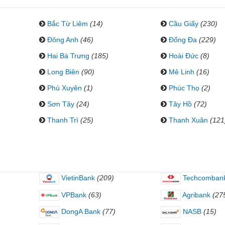
Bắc Từ Liêm
(14)
Cầu Giấy
(230)
Đông Anh
(46)
Đống Đa
(229)
Hai Bà Trưng
(185)
Hoài Đức
(8)
Long Biên
(90)
Mê Linh
(16)
Phú Xuyên
(1)
Phúc Thọ
(2)
Sơn Tây
(24)
Tây Hồ
(72)
Thanh Trì
(25)
Thanh Xuân
(121
VietinBank
(209)
Techcomban
VPBank
(63)
Agribank
(27
DongA Bank
(77)
NASB
(15)