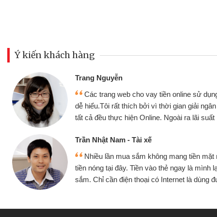
Ý kiến khách hàng
Đoàn Hữu Cảnh
Mình cần tiền gấp nên định 
 thân thiện,
nhưng thật may đã có gói vay 
ân nhanh chóng
không cần gặp mặt nên rất tiện l
rất tốt
bè biết
Cấn Văn Lực - Tạp hóa
 mình đều vay
Tôi kinh doanh buôn bán nhỏ 
ại tiếp tục mua
hàng, nhờ biết đến website qua b
 được
quyết được công việc của mìn