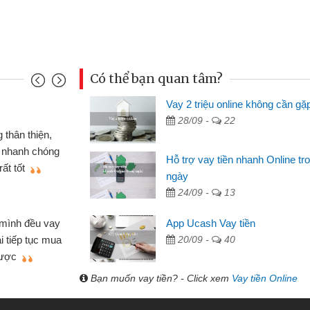
Có thể bạn quan tâm?
Vay 2 triệu online không cần gặ
Mai Lan - Sinh vi
28/09 -
22
cầm cố chiếc xe wave
Tôi biết đến thô
tiền bằng CMND online
sinh viên nên cần 
Hỗ trợ vay tiền nhanh Online tr
ợi, sẽ giới thiệu cho bạn
thấy thủ tục nhanh
ngày
24/09 -
13
Lâm Minh Chánh
Mất 2 tuần các 
App Ucash Vay tiền
lẻ nhiều lúc cần vốn nhập
cần có 2 triệu để gi
20/09 -
40
ạn bè giới thiệu tôi đã giải
được thôi. Cảm ơn 
h nhanh chóng
Bạn muốn vay tiền? - Click xem
Vay tiền Online