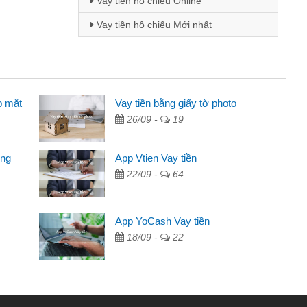
Vay tiền hộ chiếu Online
Vay tiền hộ chiếu Mới nhất
p mặt
ên
Vay tiền bằng giấy tờ photo
26/09 -
19
ng qua quảng cáo trên facebook. Tôi là
đóng tiền nhà, sinh nhật bạn bè, mà đọc
ong
App Vtien Vay tiền
 gọn nên tôi quyết định vay
22/09 -
64
ngân hàng không ai cho vay. Trong khi
App YoCash Vay tiền
ải quyết việc riêng, trong 1-2 ngày tôi trả
18/09 -
22
đã giúp tôi kịp thời và nhanh chóng