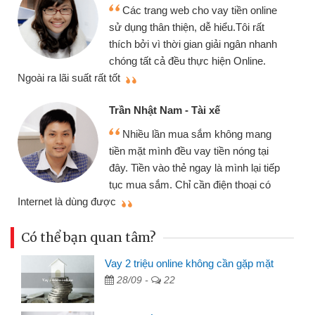
Các trang web cho vay tiền online
sử dụng thân thiện, dễ hiểu.Tôi rất
thích bởi vì thời gian giải ngân nhanh
chóng tất cả đều thực hiện Online.
thi
Ngoài ra lãi suất rất tốt
Trần Nhật Nam - Tài xế
Nhiều lần mua sắm không mang
tiền mặt mình đều vay tiền nóng tại
đây. Tiền vào thẻ ngay là mình lại tiếp
tục mua sắm. Chỉ cần điện thoại có
mì
Internet là dùng được
Có thể bạn quan tâm?
Vay 2 triệu online không cần gặp mặt
28/09 -
22