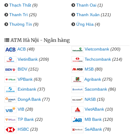
Thạch Thất
(9)
Thanh Oai
(1)
Thanh Trì
(25)
Thanh Xuân
(121)
Thường Tín
(9)
Ứng Hòa
(4)
ATM Hà Nội - Ngân hàng
ACB
(48)
Vietcombank
(200)
VietinBank
(209)
Techcombank
(214)
BIDV
(151)
MSB
(80)
VPBank
(63)
Agribank
(275)
Eximbank
(37)
Sacombank
(86)
DongA Bank
(77)
NASB
(15)
VIB
(28)
VietABank
(10)
TP Bank
(22)
MB Bank
(120)
HSBC
(23)
SeABank
(78)