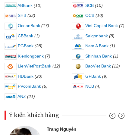
ABBank
(10)
SCB
(10)
SHB
(32)
OCB
(10)
OceanBank
(17)
Viet Capital Bank
(7)
CBBank
(1)
Saigonbank
(8)
PGBank
(28)
Nam A Bank
(1)
Kienlongbank
(7)
Shinhan Bank
(1)
LienVietPostBank
(12)
BaoViet Bank
(12)
HDBank
(20)
GPBank
(9)
PVcomBank
(5)
NCB
(4)
ANZ
(21)
Ý kiến khách hàng
Trang Nguyễn